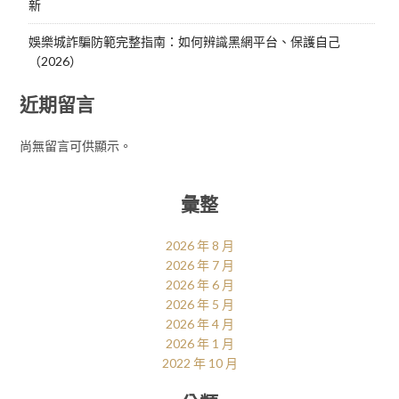
新
娛樂城詐騙防範完整指南：如何辨識黑網平台、保護自己
（2026）
近期留言
尚無留言可供顯示。
彙整
2026 年 8 月
2026 年 7 月
2026 年 6 月
2026 年 5 月
2026 年 4 月
2026 年 1 月
2022 年 10 月