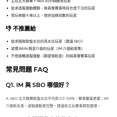
主玩五大聯賽 + NBA 的中頻體育玩家
追求虛擬運動體驗、無真實賽事時段也想下注的玩家
常玩串關 4 串以上、想拚加碼倍數的玩家
👎 不推薦給
追求極致歐盤水位的高水位玩家（建議 SBO）
習慣 BBIN 簡潔介面的玩家（IM 介面較密集）
不想接觸虛擬運動（期望值較差）的純真實賽事玩家
常見問題 FAQ
Q1. IM 與 SBO 哪個好？
A: SBO 五大聯賽歐盤水位平均高 0.3–0.8%、賽事覆蓋更廣；IM
介面較友善、虛擬運動更完整。建議依主玩賽事類型選擇。