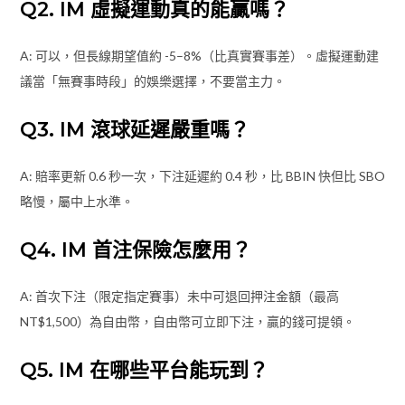
Q2. IM 虛擬運動真的能贏嗎？
A: 可以，但長線期望值約 -5–8%（比真實賽事差）。虛擬運動建
議當「無賽事時段」的娛樂選擇，不要當主力。
Q3. IM 滾球延遲嚴重嗎？
A: 賠率更新 0.6 秒一次，下注延遲約 0.4 秒，比 BBIN 快但比 SBO
略慢，屬中上水準。
Q4. IM 首注保險怎麼用？
A: 首次下注（限定指定賽事）未中可退回押注金額（最高
NT$1,500）為自由幣，自由幣可立即下注，贏的錢可提領。
Q5. IM 在哪些平台能玩到？