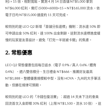
利) × 15 倍，相對寬鬆。實測 4 月 14 日首儲 NT$5,000 拿到
NT$6,000 紅利，需打 (5000+6000)×15 = NT$165,000 流水，依
電子日均 NT$15,000 速度約 11 天可完成。
較特別的是 LEO Q2 新增「首儲分批達標」機制：流水達 50% 即
可申請出金 50% 紅利、達 100% 出金剩餘。這對流水達標進度緩
慢的玩家是友善設計，避免「打完一半就被卡關」的焦慮。
2. 常態優惠
LEO Q2 常態優惠包括每日返水（電子 0.9% / 真人 0.6% / 體育
0.4%）、週六雙倍積分、生日禮金 NT$666、推薦好友最高
NT$1,888。整體優惠規模較中型，沒有 HOYA、九州的大手筆活
動，但勝在規律可預期。
較特別的是 LEO 的「冷錢包復活賽」：超過 14 天未下注的會員
回流首次入金即贈 30% 紅利（上限 NT$1,500，流水 10 倍），這