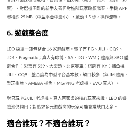
票），對選機困難的新手友善但對進階玩家略顯陽春。手機 APP
體積約 25 MB（中型平台中最小），啟動 1.5 秒，操作流暢。
6. 遊戲整合度
LEO 採單一錢包整合 16 家遊戲商。電子有 PG、JILI、CQ9、
JDB、Pragmatic；真人有歐博、SA、DG、WM；體育與 SBO 體
育合作；彩票有 539、大樂透、北京賽車；棋牌有 KY；捕魚機
JILI、CQ9。整合度為中型平台基本款，缺口較多（無 IM 體育、
樂玩棋牌、AMEBA 捕魚、MG/PNG 老虎機、EVO 真人）。
對只玩 PG/JILI 老虎機 + 真人百家樂的核心玩家來說，LEO 的遊
戲池仍夠用；對追求多元遊戲商的玩家可能會嫌缺口太多。
適合誰玩？不適合誰玩？