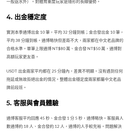
一般返水外）。對體育重度玩家是隱形的長線優勢。
4. 出金穩定度
實測本季通博出金 10 筆，平均 32 分鐘到帳；金合發出金 10 筆，
平均 38 分鐘到帳。通博略快但差距不大，兩家都在中文老品牌的
合格水準。單筆上限通博 NT$80 萬、金合發 NT$50 萬，通博對
高額玩家更友善。
USDT 出金兩家平均都在 25 分鐘內，差異不明顯。沒有遇到任何
拖延或無故拒絕出金的情況。整體出金穩定度兩家都屬中文老品
牌前段班。
5. 客服與會員體驗
通博客服平均回應 45 秒、金合發 1 分 5 秒，通博略快。客服員人
數通博約 18 人、金合發約 12 人，通博的人手較充裕。問題解決