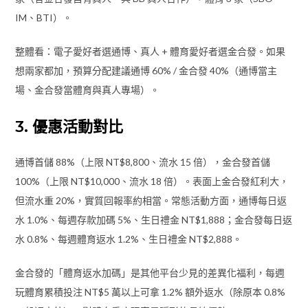
IM、BTI）。
整體看：電子愛好者選通博、真人 + 體育愛好者選金合發。如果
想兩家都加，預算分配建議通博 60% / 金合發 40%（通博當主
場、金合發當體育與真人專場）。
3. 優惠活動對比
通博首儲 88%（上限 NT$8,800、流水 15 倍），金合發首儲
100%（上限 NT$10,000、流水 18 倍）。表面上金合發紅利大，
但流水重 20%，實質回報率約相當。常態活動方面，通博每日返
水 1.0%、每週存款加碼 5%、生日禮金 NT$1,888；金合發每日返
水 0.8%、每週體育返水 1.2%、生日禮金 NT$2,888。
金合發的「體育返水加碼」是其他平台少見的差異化福利，每週
玩體育累積投注 NT$5 萬以上可拿 1.2% 額外返水（除原本 0.8%