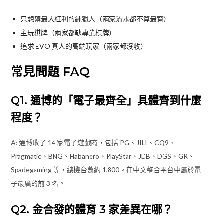
只想薅最大紅利的純獵人（兩家流水都不算最寬）
主玩棋牌（兩家都缺專業棋牌）
追求 EVO 真人的高端玩家（兩家都沒收）
常見問題 FAQ
Q1. 通博的「電子最齊全」具體齊到什麼
程度？
A: 通博收了 14 家電子遊戲商，包括 PG、JILI、CQ9、
Pragmatic、BNG、Habanero、PlayStar、JDB、DGS、GR、
Spadegaming 等，總機台數約 1,800。在中文整合平台中屬於電
子最廣的前 3 名。
Q2. 金合發的體育 3 家差異在哪？