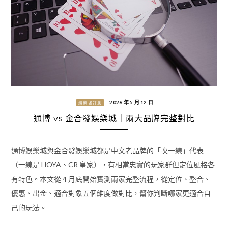
2026 年 5 月 12 日
娛樂城評測
通博 vs 金合發娛樂城｜兩大品牌完整對比
通博娛樂城與金合發娛樂城都是中文老品牌的「次一線」代表
（一線是 HOYA、CR 皇家），有相當忠實的玩家群但定位風格各
有特色。本文從 4 月底開始實測兩家完整流程，從定位、整合、
優惠、出金、適合對象五個維度做對比，幫你判斷哪家更適合自
己的玩法。