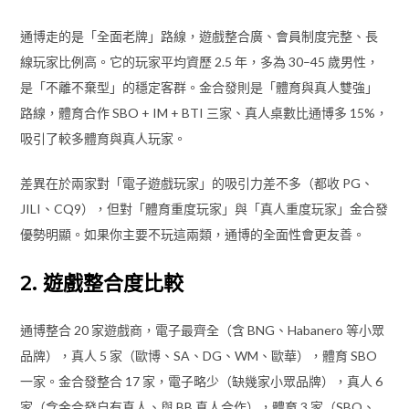
通博走的是「全面老牌」路線，遊戲整合廣、會員制度完整、長
線玩家比例高。它的玩家平均資歷 2.5 年，多為 30–45 歲男性，
是「不離不棄型」的穩定客群。金合發則是「體育與真人雙強」
路線，體育合作 SBO + IM + BTI 三家、真人桌數比通博多 15%，
吸引了較多體育與真人玩家。
差異在於兩家對「電子遊戲玩家」的吸引力差不多（都收 PG、
JILI、CQ9），但對「體育重度玩家」與「真人重度玩家」金合發
優勢明顯。如果你主要不玩這兩類，通博的全面性會更友善。
2. 遊戲整合度比較
通博整合 20 家遊戲商，電子最齊全（含 BNG、Habanero 等小眾
品牌），真人 5 家（歐博、SA、DG、WM、歐華），體育 SBO
一家。金合發整合 17 家，電子略少（缺幾家小眾品牌），真人 6
家（含金合發自有真人、與 BB 真人合作），體育 3 家（SBO、