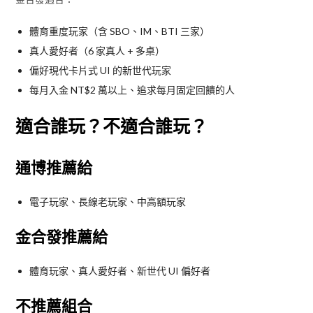
體育重度玩家（含 SBO、IM、BTI 三家）
真人愛好者（6 家真人 + 多桌）
偏好現代卡片式 UI 的新世代玩家
每月入金 NT$2 萬以上、追求每月固定回饋的人
適合誰玩？不適合誰玩？
通博推薦給
電子玩家、長線老玩家、中高額玩家
金合發推薦給
體育玩家、真人愛好者、新世代 UI 偏好者
不推薦組合