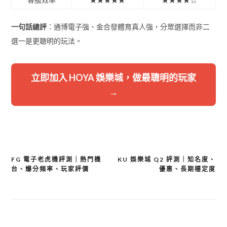
一句話總評
：通博電子強、金合發體育真人強，分眾選擇而非二
選一是更聰明的玩法。
立即加入 HOYA 娛樂城，做最聰明的玩家
→
FG 電子老虎機評測｜熱門機
KU 娛樂城 Q2 評測｜知名度、
文
台、爆分頻率、玩家評價
優惠、長期穩定度
章
導
覽