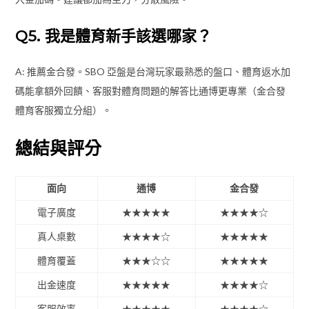
Q5. 我是體育新手該選哪家？
A: 推薦金合發。SBO 亞盤是台灣玩家最熟悉的盤口、體育返水加
碼能拿額外回饋、客服對體育問題的解答比通博更專業（金合發
體育客服獨立分組）。
總結與評分
面向
通博
金合發
電子廣度
★★★★★
★★★★☆
真人桌數
★★★★☆
★★★★★
體育覆蓋
★★★☆☆
★★★★★
出金速度
★★★★★
★★★★☆
客服效率
★★★★★
★★★★☆