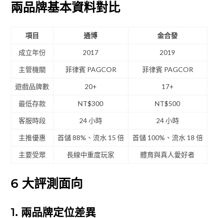
兩品牌基本資料對比
項目
通博
金合發
成立年份
2017
2019
主管機關
菲律賓 PAGCOR
菲律賓 PAGCOR
遊戲品牌數
20+
17+
最低存款
NT$300
NT$500
客服時段
24 小時
24 小時
主推優惠
首儲 88%、流水 15 倍
首儲 100%、流水 18 倍
主要受眾
長線中重度玩家
體育與真人愛好者
6 大評測面向
1. 兩品牌定位差異