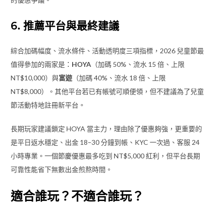
6. 推薦平台與最終建議
綜合加碼幅度、流水條件、活動透明度三項指標，2026 兒童節最
值得參加的兩家是：
HOYA
（加碼 50%、流水 15 倍、上限
NT$10,000）與
富遊
（加碼 40%、流水 18 倍、上限
NT$8,000）。其他平台若已有帳號可順便領，但不建議為了兒童
節活動特地註冊新平台。
長期玩家建議鎖定 HOYA 當主力，理由除了優惠夠強，更重要的
是平日返水穩定、出金 18–30 分鐘到帳、KYC 一次過、客服 24
小時專業。一個節慶優惠最多吃到 NT$5,000 紅利，但平台長期
可靠性能省下無數出金煎熬時間。
適合誰玩？不適合誰玩？