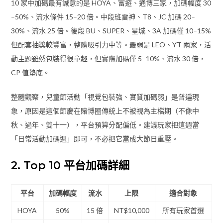
10 家中加碼最有誠意的是 HOYA、富遊、通博三家，加碼幅度 30
–50%、流水條件 15–20 倍。中段班雷神、T8、JC 加碼 20–
30%、流水 25 倍。後段 BU、SUPER、星城、3A 加碼僅 10–15%
但配套抽獎較豐富，整體吸引力中等。最弱是 LEO、YT 兩家，活
動主題雖然包裝得很童趣，但實際加碼僅 5–10%、流水 30 倍，
CP 值墊底。
整體觀察，兒童節活動「視覺包裝強、實質加碼弱」是普遍現
象，原因是這個節慶在賭博圈傳統上不被視為主檔期（不像中
秋、過年、雙十一），平台預算分配偏低。建議玩家把這週當
「日常活動加碼週」即可，不必把它當成大節日重壓。
2. Top 10 平台加碼詳細
平台
加碼幅度
流水
上限
適合對象
HOYA
50%
15 倍
NT$10,000
所有玩家首選