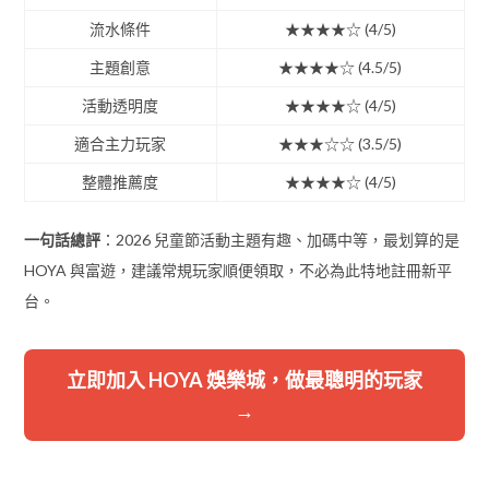
流水條件
★★★★☆ (4/5)
主題創意
★★★★☆ (4.5/5)
活動透明度
★★★★☆ (4/5)
適合主力玩家
★★★☆☆ (3.5/5)
整體推薦度
★★★★☆ (4/5)
一句話總評
：2026 兒童節活動主題有趣、加碼中等，最划算的是
HOYA 與富遊，建議常規玩家順便領取，不必為此特地註冊新平
台。
立即加入 HOYA 娛樂城，做最聰明的玩家
→