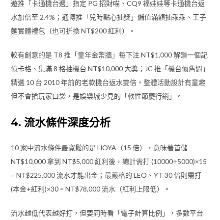
遊推「卡通機台週」指定 PG 招財喵、CQ9 福娃娃等卡通機台返
水加倍至 2.4%；通博推「兒時點心抽獎」儲值滿額抽乖乖、王子
麵實體禮包（也可折換 NT$200 紅利）。
較有創意的是 T8 推「童年金幣牆」每下注 NT$1,000 解鎖一個記
憶卡格、集滿 8 格抽機台 NT$10,000 大獎；JC 推「機台懷舊週」
精選 10 台 2010 年前的老款機台返水雙倍。整體活動設計有童趣
但不會搶玩家口袋，是娛樂城少見的「軟性節慶行銷」。
4. 流水條件深度分析
10 家中流水條件最寬鬆的是 HOYA（15 倍），意味著首儲
NT$10,000 拿到 NT$5,000 紅利後，總計需打 (10000+5000)×15
= NT$225,000 流水才能出金；最嚴格的 LEO、YT 30 倍則需打
(本金+紅利)×30 = NT$78,000 流水（紅利上限低）。
流水越低代表越好打，但要同時看「電子計算比例」，多數平台