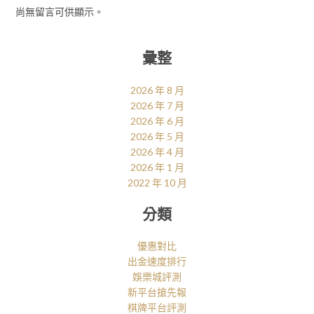
尚無留言可供顯示。
彙整
2026 年 8 月
2026 年 7 月
2026 年 6 月
2026 年 5 月
2026 年 4 月
2026 年 1 月
2022 年 10 月
分類
優惠對比
出金速度排行
娛樂城評測
新平台搶先報
棋牌平台評測