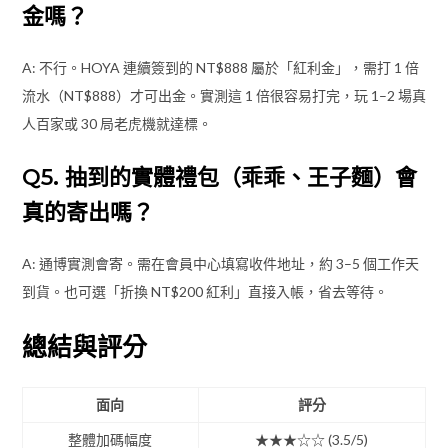
金嗎？
A: 不行。HOYA 連續簽到的 NT$888 屬於「紅利金」，需打 1 倍
流水（NT$888）才可出金。實測這 1 倍很容易打完，玩 1–2 場真
人百家或 30 局老虎機就達標。
Q5. 抽到的實體禮包（乖乖、王子麵）會
真的寄出嗎？
A: 通博實測會寄。需在會員中心填寫收件地址，約 3–5 個工作天
到貨。也可選「折換 NT$200 紅利」直接入帳，省去等待。
總結與評分
面向
評分
整體加碼幅度
★★★☆☆ (3.5/5)