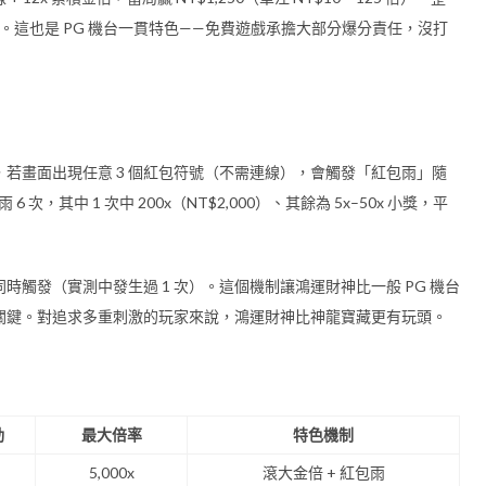
 66%。這也是 PG 機台一貫特色——免費遊戲承擔大部分爆分責任，沒打
若畫面出現任意 3 個紅包符號（不需連線），會觸發「紅包雨」隨
6 次，其中 1 次中 200x（NT$2,000）、其餘為 5x–50x 小獎，平
觸發（實測中發生過 1 次）。這個機制讓鴻運財神比一般 PG 機台
關鍵。對追求多重刺激的玩家來說，鴻運財神比神龍寶藏更有玩頭。
動
最大倍率
特色機制
5,000x
滾大金倍 + 紅包雨