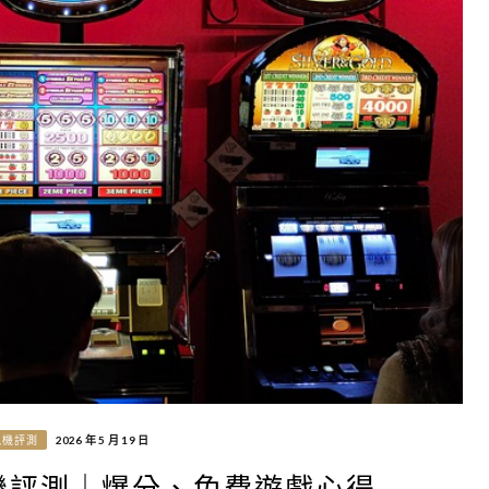
虎機評測
2026 年 5 月 19 日
虎機評測｜爆分、免費遊戲心得