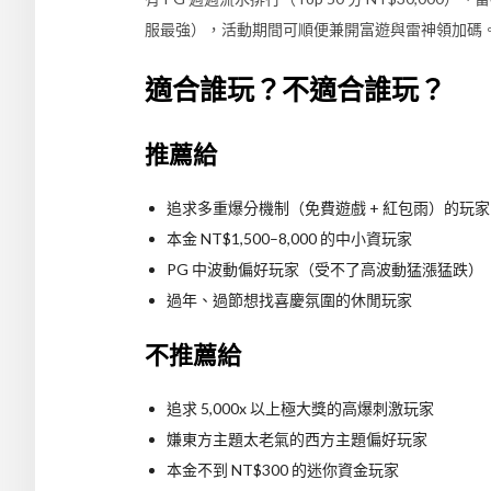
服最強），活動期間可順便兼開富遊與雷神領加碼
適合誰玩？不適合誰玩？
推薦給
追求多重爆分機制（免費遊戲 + 紅包雨）的玩家
本金 NT$1,500–8,000 的中小資玩家
PG 中波動偏好玩家（受不了高波動猛漲猛跌）
過年、過節想找喜慶氛圍的休閒玩家
不推薦給
追求 5,000x 以上極大獎的高爆刺激玩家
嫌東方主題太老氣的西方主題偏好玩家
本金不到 NT$300 的迷你資金玩家