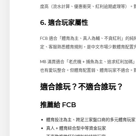
度高（流水計算、優惠衝突、紅利逾期處理等）。
6. 適合玩家屬性
FCB 適合「體育為主、真人為輔、不貪紅利」的純粹
定、客服熟悉體育規則，是中文市場少數體育配置
MB 滿貫適合「老虎機 + 捕魚為主、追求紅利加碼」
也有愛玩整合。但體育配置弱、體育玩家不適合。
適合誰玩？不適合誰玩？
推薦給 FCB
體育投注為主、跨足三家盤口商的多元體育玩家
真人 + 體育綜合型中等資金玩家