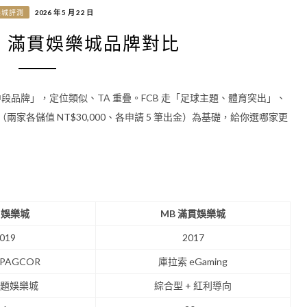
樂城評測
2026 年 5 月 22 日
MB 滿貫娛樂城品牌對比
的「中段品牌」，定位類似、TA 重疊。FCB 走「足球主題、體育突出」、
兩家各儲值 NT$30,000、各申請 5 筆出金）為基礎，給你選哪家更
B 娛樂城
MB 滿貫娛樂城
019
2017
PAGCOR
庫拉索 eGaming
題娛樂城
綜合型 + 紅利導向