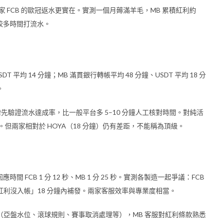
玩家 FCB 的歐冠返水更實在。實測一個月薅滿羊毛，MB 累積紅利約
需付出較多時間打流水。
DT 平均 14 分鐘；MB 滿貫銀行轉帳平均 48 分鐘、USDT 平均 18 分
。
先驗證流水達成率，比一般平台多 5–10 分鐘人工核對時間。對純活
。但兩家相對於 HOYA（18 分鐘）仍有差距，不能稱為頂級。
應時間 FCB 1 分 12 秒、MB 1 分 25 秒。實測各製造一起爭議：FCB
貫紅利沒入帳」18 分鐘內補發。兩家客服效率與專業度相當。
高（亞盤水位、滾球規則、賽事取消處理等），MB 客服對紅利條款熟悉