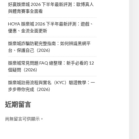
好贏娛樂城 2026 下半年最新評測：歐博真人
與體育賽事全面看
HOYA 娛樂城 2026 下半年最新評測：遊戲、
優惠、金流全面更新
娛樂城詐騙防範完整指南：如何辨識黑網平
台、保護自己（2026）
娛樂城常見問題 FAQ 總整理：新手必看的 12
個疑問（2026）
娛樂城註冊流程與實名（KYC）驗證教學：一
步步帶你完成（2026）
近期留言
尚無留言可供顯示。