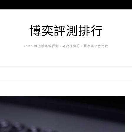
博奕評測排行
2026 線上娛樂城評測、老虎機排行、百家樂平台比較