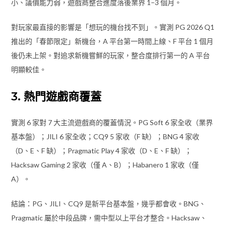
小、議價能力弱，遊戲商整合進度落後業界 1–3 個月。
對玩家最直接的影響是「想玩的機台找不到」。實測 PG 2026 Q1
推出的「春節限定」新機台，A 平台第一時間上線、F 平台 1 個月
後仍未上架。對追求新機嘗鮮的玩家，整合度排行第一的 A 平台
明顯較佳。
3. 熱門遊戲商覆蓋
實測 6 家對 7 大主流遊戲商的覆蓋情況。PG Soft 6 家全收（業界
基本盤）；JILI 6 家全收；CQ9 5 家收（F 缺）；BNG 4 家收
（D、E、F 缺）；Pragmatic Play 4 家收（D、E、F 缺）；
Hacksaw Gaming 2 家收（僅 A、B）；Habanero 1 家收（僅
A）。
結論：PG、JILI、CQ9 是新平台基本盤，幾乎都會收。BNG、
Pragmatic 屬於中段品牌，需中型以上平台才整合。Hacksaw、