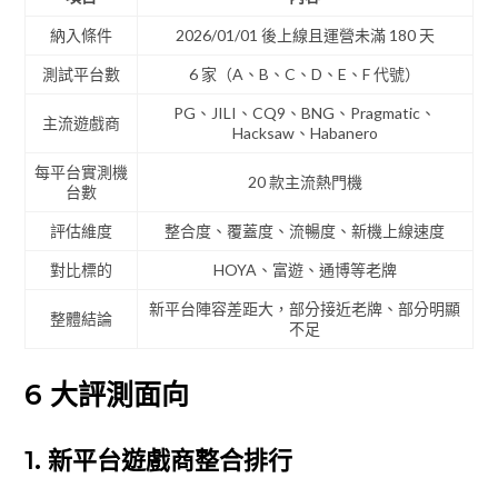
納入條件
2026/01/01 後上線且運營未滿 180 天
測試平台數
6 家（A、B、C、D、E、F 代號）
PG、JILI、CQ9、BNG、Pragmatic、
主流遊戲商
Hacksaw、Habanero
每平台實測機
20 款主流熱門機
台數
評估維度
整合度、覆蓋度、流暢度、新機上線速度
對比標的
HOYA、富遊、通博等老牌
新平台陣容差距大，部分接近老牌、部分明顯
整體結論
不足
6 大評測面向
1. 新平台遊戲商整合排行