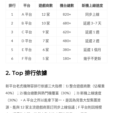
排行
平台
遊戲商數
機台總數
新機上線速度
1
A 平台
12 家
820+
同步上線
2
B 平台
10 家
680+
延遲 3–7 天
3
C 平台
9 家
620+
延遲 1 週
4
D 平台
7 家
480+
延遲 2 週
5
E 平台
6 家
380+
延遲 1 個月
6
F 平台
5 家
180+
幾乎不更新
2. Top 排行依據
新平台老虎機陣容排行依據三大指標：1) 整合遊戲商數（佔權重
40%）；2) 機台總數與熱門機覆蓋（30%）；3) 新機上線速度
（30%）。A 平台之所以能拿下第一，是因為背靠大型集團資
源、能與 12 家主流遊戲商簽訂同步上線協議；F 平台則因規模