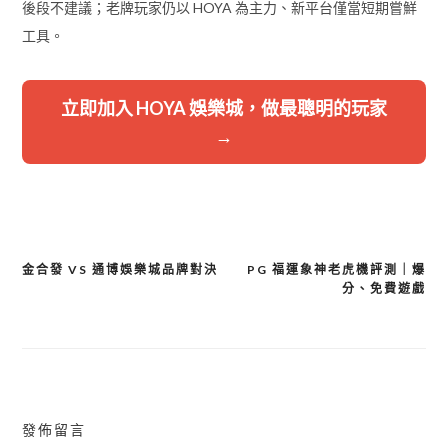
後段不建議；老牌玩家仍以 HOYA 為主力、新平台僅當短期嘗鮮
工具。
立即加入 HOYA 娛樂城，做最聰明的玩家
→
金合發 VS 通博娛樂城品牌對決
PG 福運象神老虎機評測｜爆
文
分、免費遊戲
章
導
覽
發佈留言