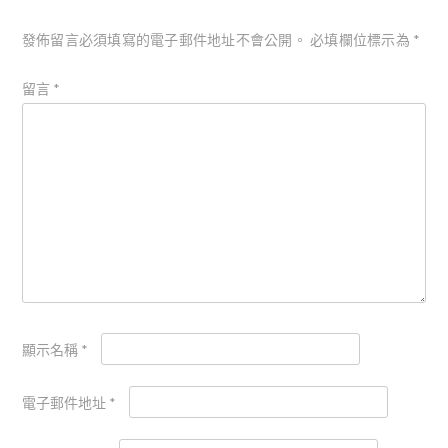
發佈留言必須填寫的電子郵件地址不會公開。
必填欄位標示為
*
留言
*
顯示名稱
*
電子郵件地址
*