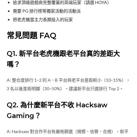
追求頂級遊戲商完整覆蓋的高端玩家（請選 HOYA）
需要 PG 排行榜等獨家活動的活動派
把老虎機當主力長期投入的玩家
常見問題 FAQ
Q1. 新平台老虎機跟老平台真的差距大
嗎？
A: 整合度排行 1–2 的 A、B 平台與老平台差距較小（10–15%），
3 名以後差距明顯（30–50%）。建議新平台只選排行 Top 2。
Q2. 為什麼新平台不收 Hacksaw
Gaming？
A: Hacksaw 對合作平台有嚴格篩選（規模、信譽、合規），新平