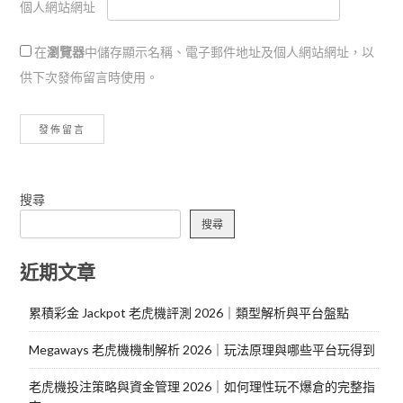
個人網站網址
在
瀏覽器
中儲存顯示名稱、電子郵件地址及個人網站網址，以
供下次發佈留言時使用。
搜尋
搜尋
近期文章
累積彩金 Jackpot 老虎機評測 2026｜類型解析與平台盤點
Megaways 老虎機機制解析 2026｜玩法原理與哪些平台玩得到
老虎機投注策略與資金管理 2026｜如何理性玩不爆倉的完整指