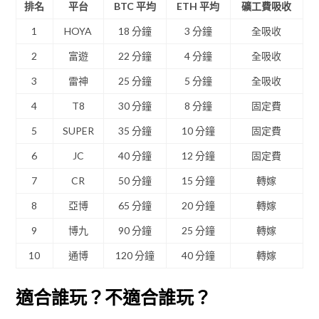
排名
平台
BTC 平均
ETH 平均
礦工費吸收
1
HOYA
18 分鐘
3 分鐘
全吸收
2
富遊
22 分鐘
4 分鐘
全吸收
3
雷神
25 分鐘
5 分鐘
全吸收
4
T8
30 分鐘
8 分鐘
固定費
5
SUPER
35 分鐘
10 分鐘
固定費
6
JC
40 分鐘
12 分鐘
固定費
7
CR
50 分鐘
15 分鐘
轉嫁
8
亞博
65 分鐘
20 分鐘
轉嫁
9
博九
90 分鐘
25 分鐘
轉嫁
10
通博
120 分鐘
40 分鐘
轉嫁
適合誰玩？不適合誰玩？