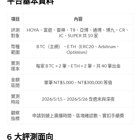
平台基本資料
項目
內容
評測
HOYA、富遊、雷神、T8、亞博、通博、博九、CR、
對象
JC、SUPER 共 10 家
幣種
BTC（主網）、ETH（ERC20、Arbitrum、
範圍
Optimism）
實測
每家 BTC × 2 筆、ETH × 2 筆，共 40 筆出金
樣本
金額
單筆 NT$5,000 – NT$300,000 等值
區間
實測
2026/5/15 – 2026/5/26 含週末與深夜
時段
觀察
申請到鏈上廣播時間、區塊確認數、實扣手續費
指標
6 大評測面向