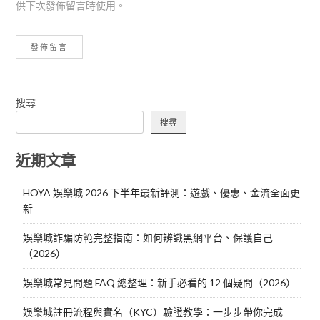
供下次發佈留言時使用。
搜尋
搜尋
近期文章
HOYA 娛樂城 2026 下半年最新評測：遊戲、優惠、金流全面更
新
娛樂城詐騙防範完整指南：如何辨識黑網平台、保護自己
（2026）
娛樂城常見問題 FAQ 總整理：新手必看的 12 個疑問（2026）
娛樂城註冊流程與實名（KYC）驗證教學：一步步帶你完成