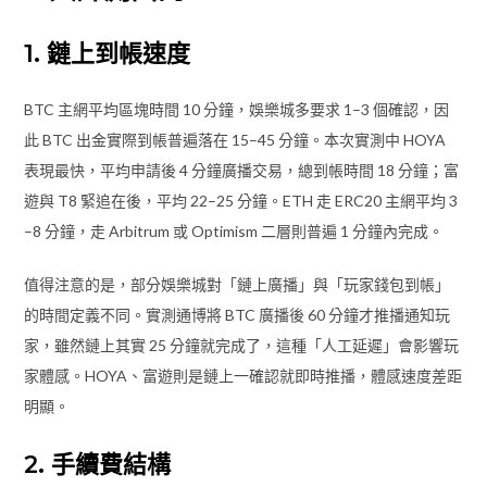
1. 鏈上到帳速度
BTC 主網平均區塊時間 10 分鐘，娛樂城多要求 1–3 個確認，因
此 BTC 出金實際到帳普遍落在 15–45 分鐘。本次實測中 HOYA
表現最快，平均申請後 4 分鐘廣播交易，總到帳時間 18 分鐘；富
遊與 T8 緊追在後，平均 22–25 分鐘。ETH 走 ERC20 主網平均 3
–8 分鐘，走 Arbitrum 或 Optimism 二層則普遍 1 分鐘內完成。
值得注意的是，部分娛樂城對「鏈上廣播」與「玩家錢包到帳」
的時間定義不同。實測通博將 BTC 廣播後 60 分鐘才推播通知玩
家，雖然鏈上其實 25 分鐘就完成了，這種「人工延遲」會影響玩
家體感。HOYA、富遊則是鏈上一確認就即時推播，體感速度差距
明顯。
2. 手續費結構