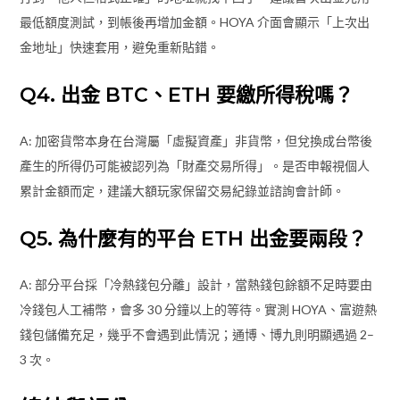
最低額度測試，到帳後再增加金額。HOYA 介面會顯示「上次出
金地址」快速套用，避免重新貼錯。
Q4. 出金 BTC、ETH 要繳所得稅嗎？
A: 加密貨幣本身在台灣屬「虛擬資產」非貨幣，但兌換成台幣後
產生的所得仍可能被認列為「財產交易所得」。是否申報視個人
累計金額而定，建議大額玩家保留交易紀錄並諮詢會計師。
Q5. 為什麼有的平台 ETH 出金要兩段？
A: 部分平台採「冷熱錢包分離」設計，當熱錢包餘額不足時要由
冷錢包人工補幣，會多 30 分鐘以上的等待。實測 HOYA、富遊熱
錢包儲備充足，幾乎不會遇到此情況；通博、博九則明顯遇過 2–
3 次。