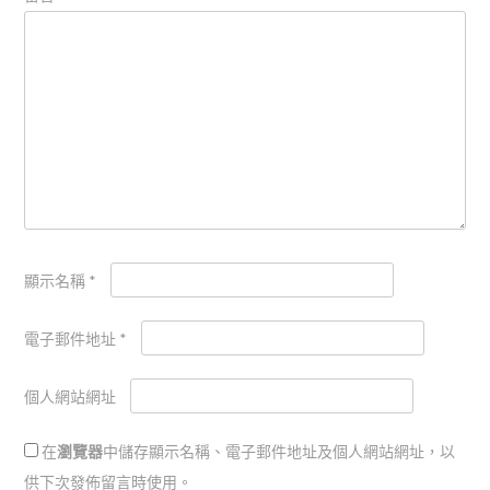
顯示名稱
*
電子郵件地址
*
個人網站網址
在
瀏覽器
中儲存顯示名稱、電子郵件地址及個人網站網址，以
供下次發佈留言時使用。