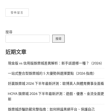
搜尋
搜尋
近期文章
現金版 vs 信用版娛樂城差異解析：新手該選哪一種？（2026）
一站式整合型娛樂城的 5 大優勢與選擇要點（2026 指南）
好贏娛樂城 2026 下半年最新評測：歐博真人與體育賽事全面看
HOYA 娛樂城 2026 下半年最新評測：遊戲、優惠、金流全面更
新
娛樂城詐騙防範完整指南：如何辨識黑網平台、保護自己