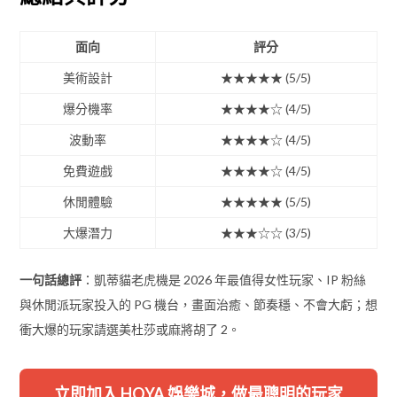
面向
評分
美術設計
★★★★★ (5/5)
爆分機率
★★★★☆ (4/5)
波動率
★★★★☆ (4/5)
免費遊戲
★★★★☆ (4/5)
休閒體驗
★★★★★ (5/5)
大爆潛力
★★★☆☆ (3/5)
一句話總評
：凱蒂貓老虎機是 2026 年最值得女性玩家、IP 粉絲
與休閒派玩家投入的 PG 機台，畫面治癒、節奏穩、不會大虧；想
衝大爆的玩家請選美杜莎或麻將胡了 2。
立即加入 HOYA 娛樂城，做最聰明的玩家