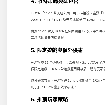
4. 限時加碼與紅包雨
HOYA 「11/11 整天紅包雨」每小時抽獎、富遊「11/
200%」、T8「11/11 整天反水翻倍至 1.2%
實測 11/11 當天 HOYA 紅包雨總抽 12 次、平均
建議活動當天記得參與。
5. 限定遊戲與額外優惠
HOYA 雙 11 全遊戲適用；富遊限 PG/JILI/CQ
個限定遊戲。HOYA 全遊戲適用對棋牌、體育玩家
額外優惠方面，HOYA 連 15 天反水加碼至 1.0%、
角子」。HOYA 疊加效果最強。
6. 推薦玩家策略