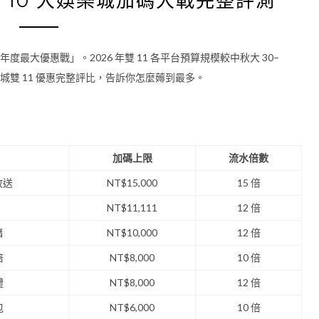
對比｜10 大娛樂城加碼大戰完整評測
度最大優惠戰」。2026 年雙 11 各平台預算規模較中秋大 30–
樂城雙 11 優惠完整評比，告訴你怎麼薅到最多。
加碼上限
流水倍數
放送
NT$15,000
15 倍
NT$11,111
12 倍
儲
NT$10,000
12 倍
倍
NT$8,000
10 倍
禮
NT$8,000
12 倍
包
NT$6,000
10 倍