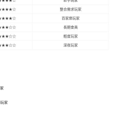
★★★★☆
新手玩家
★★★★☆
整合需求玩家
★★★★☆
百家樂玩家
★★★☆☆
長期會員
★★★☆☆
輕度玩家
★★★☆☆
深夜玩家
玩家
額玩家