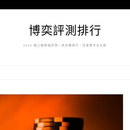
博奕評測排行
2026 線上娛樂城評測、老虎機排行、百家樂平台比較