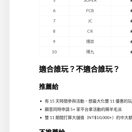
5
SUPER
6
FCB
7
JC
8
CR
9
博弈
10
博九
適合誰玩？不適合誰玩？
推薦給
有 15 天時間參與活動、想最大化雙 11 優惠的
願意同時申請 5+ 家平台拿活動的薅羊毛派
雙 11 期間打算大儲值（NT$10,000+）的中大