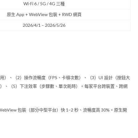
Wi-Fi 6 / 5G / 4G 三種
原生 App + WebView 包裝 + RWD 網頁
2026/4/1 – 2026/5/26
）、（2）操作流暢度（FPS、卡頓次數）、（3）UI 設計（按鈕大
醒）、（5）下注效率（步驟數、單次耗時）。每家平台跨裝置、跨網
ebView 包裝（部分中型平台）快 1–2 秒、流暢度高 30%。原生開