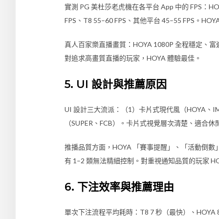
實測 PG 美杜莎老虎機在各平台 App 中的 FPS：HOYA 
FPS、T8 55–60 FPS、其他平台 45–55 FP
真人百家樂直播畫質：HOYA 1080P 全程穩定、富遊 1
對追求高畫質直播的玩家，HOYA 體驗最佳。
5. UI 設計與推薦原因
UI 設計三大流派：（1）卡片式現代風（HOYA、
（SUPER、FCB）。卡片式視覺層次清楚、適合
推播品質方面，HOYA 「賽事提醒」、「活動倒
有 1–2 類無法精細控制。對重視通知品質的玩家 H
6. 下注效率與推薦理由
單次下注流程平均耗時：T8 7 秒（最快）、HOYA 8 秒