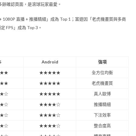
內、無多餘確認頁面，是滾球玩家最愛。
+ 1080P 直播 + 推播精細」成為 Top 1；富遊因「老虎機畫質與多商
FPS」成為 Top 3。
S
Android
強項
★★
★★★★★
全方位均衡
★★
★★★★★
老虎機畫質
★☆
★★★★★
真人歐博
★☆
★★★★☆
推播精細
★☆
★★★★☆
下注效率
★☆
★★★★☆
整合度高