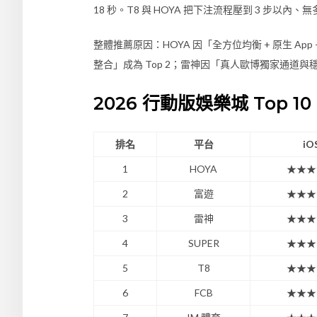
18 秒。T8 與 HOYA 把下注流程壓到 3 步以
整體推薦原因：HOYA 因「全方位均衡 + 原生 App 
整合」成為 Top 2；雷神因「真人歐博獨家通道與穩定 
2026 行動版娛樂城 Top 10
排名
平台
iO
1
HOYA
★★★
2
富遊
★★★
3
雷神
★★★
4
SUPER
★★★
5
T8
★★★
6
FCB
★★★