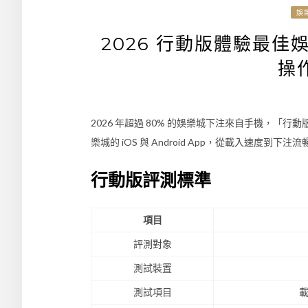
娛
2026 行動版體驗最佳娛樂城
操
2026 年超過 80% 的娛樂城下注來自手機，「
樂城的 iOS 與 Android App，從載入速度到下注
行動版評測標準
項目
評測對象
測試裝置
測試項目
載