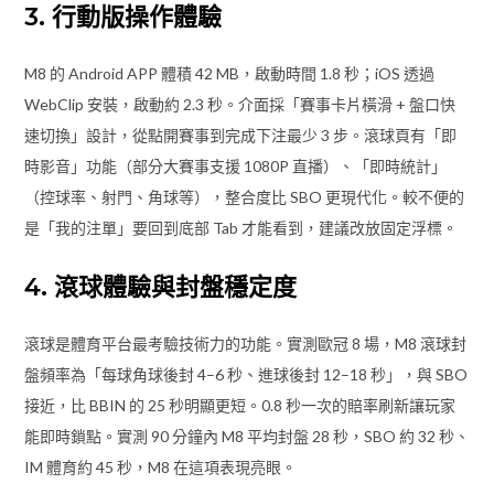
3. 行動版操作體驗
M8 的 Android APP 體積 42 MB，啟動時間 1.8 秒；iOS 透過
WebClip 安裝，啟動約 2.3 秒。介面採「賽事卡片橫滑 + 盤口快
速切換」設計，從點開賽事到完成下注最少 3 步。滾球頁有「即
時影音」功能（部分大賽事支援 1080P 直播）、「即時統計」
（控球率、射門、角球等），整合度比 SBO 更現代化。較不便的
是「我的注單」要回到底部 Tab 才能看到，建議改放固定浮標。
4. 滾球體驗與封盤穩定度
滾球是體育平台最考驗技術力的功能。實測歐冠 8 場，M8 滾球封
盤頻率為「每球角球後封 4–6 秒、進球後封 12–18 秒」，與 SBO
接近，比 BBIN 的 25 秒明顯更短。0.8 秒一次的賠率刷新讓玩家
能即時鎖點。實測 90 分鐘內 M8 平均封盤 28 秒，SBO 約 32 秒、
IM 體育約 45 秒，M8 在這項表現亮眼。