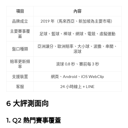
項目
內容
品牌成立
2019 年（馬來西亞、新加坡為主要市場）
主要賽事覆
足球、籃球、棒球、網球、電競、虛擬運動
蓋
亞洲讓分、歐洲賠率、大小球、波膽、串關、
盤口種類
滾球
賠率更新頻
滾球 0.8 秒、賽前每 3 秒
率
支援裝置
網頁、Android、iOS WebClip
客服
24 小時線上 + LINE
6 大評測面向
1. Q2 熱門賽事覆蓋