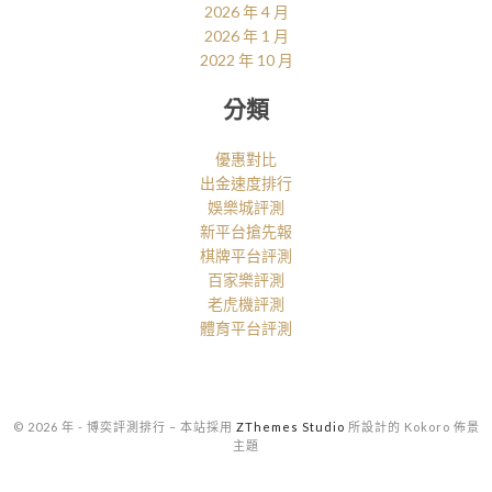
2026 年 4 月
2026 年 1 月
2022 年 10 月
分類
優惠對比
出金速度排行
娛樂城評測
新平台搶先報
棋牌平台評測
百家樂評測
老虎機評測
體育平台評測
© 2026 年 - 博奕評測排行
–
本站採用
ZThemes Studio
所設計的 Kokoro 佈景
主題