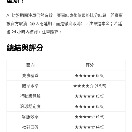
麼辦？
A: 封盤期間注單仍然有效，賽事結束後依最終比分結算。若賽事
被官方取消（非因雨延期，而是徹底取消），注單退本金；若延
後 24 小時內補賽，注單照算。
總結與評分
面向
評分
賽事覆蓋
★★★★★ (5/5)
賠率水準
★★★★☆ (4.5/5)
行動版體驗
★★★★★ (5/5)
滾球穩定度
★★★★★ (5/5)
客服效率
★★★★☆ (4/5)
社群口碑
★★★★☆ (4/5)