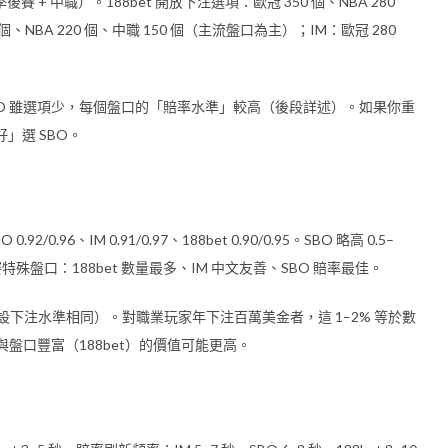
季後賽 + 中職）。188bet 開放下注選項：歐冠 350 個、NBA 280
個、NBA 220 個、中職 150 個（主流盤口為主）；IM：歐冠 280
。但 SBO 雖選項少，每個盤口的「賠率水準」較高（後段詳述）。如果你重
好」選 SBO。
96、IM 0.91/0.97、188bet 0.90/0.95。SBO 略高 0.5–
特殊盤口：188bet 數量最多、IM 中文友善、SBO 賠率最佳。
1–2%（假設下注水準相同）。對職業玩家年下注百萬美金者，這 1–2% 等於數
盤口豐富（188bet）的價值可能更高。