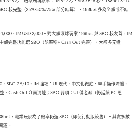
t 3–5 秒。賠率刷新頻率：IM 5–7 秒、SBO 6–8 秒、188bet 8–10
SBO 較完整（25%/50%/75% 部分結算），188bet 多為全額或不結
4,000、IM USD 2,000。對大額滾球玩家 188bet 與 SBO 較友善，IM
完整功能選 SBO（賠率穩+ Cash Out 完善）、大額多元選
bet 8/10、SBO 7.5/10。IM 強項：UI 現代、中文化徹底、單手操作流暢、
Cash Out 介面清楚；SBO 弱項：UI 偏老派（仍延續 PC 思
88bet，職業玩家為了賠率仍選 SBO（即使行動版較舊）。其實多數
大問題。