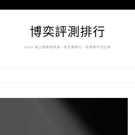
博奕評測排行
2026 線上娛樂城評測、老虎機排行、百家樂平台比較