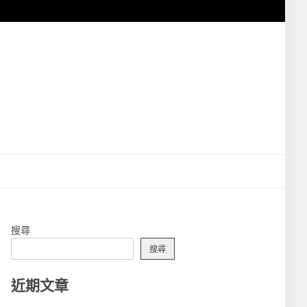
搜尋
搜尋
近期文章