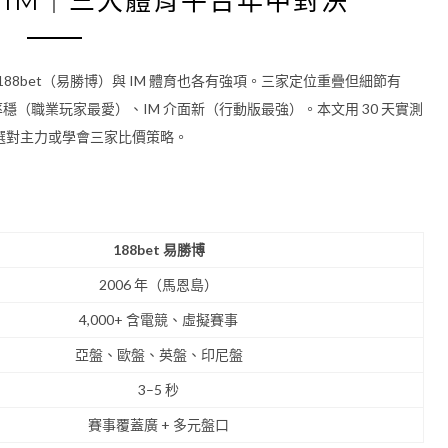
vs IM｜三大體育平台年中對決
88bet（易勝博）與 IM 體育也各有強項。三家定位重疊但細節有
賠率穩（職業玩家最愛）、IM 介面新（行動版最強）。本文用 30 天實測
你選對主力或學會三家比價策略。
188bet 易勝博
2006 年（馬恩島）
4,000+ 含電競、虛擬賽事
亞盤、歐盤、英盤、印尼盤
3–5 秒
賽事覆蓋廣 + 多元盤口