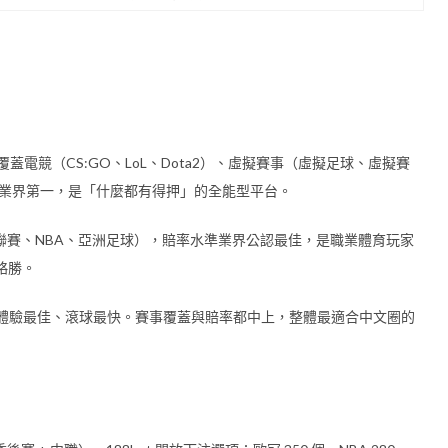
蓋電競（CS:GO、LoL、Dota2）、虛擬賽事（虛擬足球、虛擬賽
寬度業界第一，是「什麼都有得押」的全能型平台。
聯賽、NBA、亞洲足球），賠率水準業界公認最佳，是職業體育玩家
 略勝。
版體驗最佳、滾球最快。賽事覆蓋與賠率都中上，整體最適合中文圈的