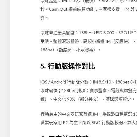
滾球延遲：IM 1–3 秒（最快）、SBO 2–4 秒、188be
秒。Cash Out 提前結算功能：三家都支援，IM 與 
算。
滾球單注最高額度：188bet USD 5,000、SBO USD 
受限。整體滾球體驗：高頻小額選 IM（反應快）、中額
188bet（額度高 + 小眾賽事）。
5. 行動版操作對比
iOS / Android 行動版分數：IM 8.5/10、188
滾球最快；188bet 強項：賽事豐富、電競與虛擬完整、
維）、中文化 90%（部分英文）、滾球選項較少。
行動為主的中文圈玩家首選 IM，重視盤口豐富選 1
職業玩家用 PC 為主，所以 SBO 行動版較弱不算