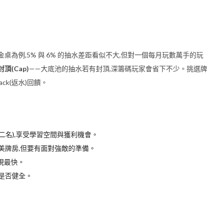
為例,5% 與 6% 的抽水差距看似不大,但對一個每月玩數萬手的玩
頂(Cap)
——大底池的抽水若有封頂,深籌碼玩家會省下不少。挑選牌
ck(返水)回饋。
二名),享受學習空間與獲利機會。
美牌房,但要有面對強敵的準備。
提現最快。
制是否健全。