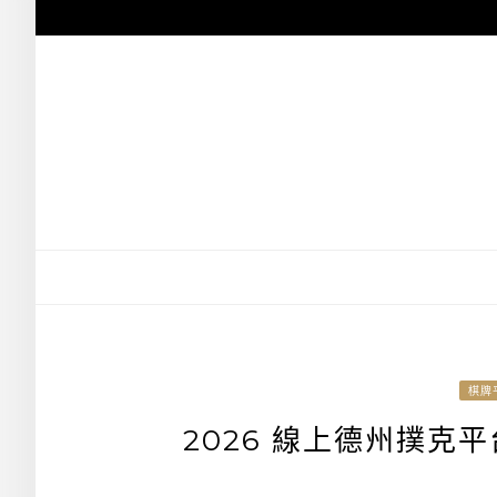
跳
至
主
要
內
容
棋牌
2026 線上德州撲克平