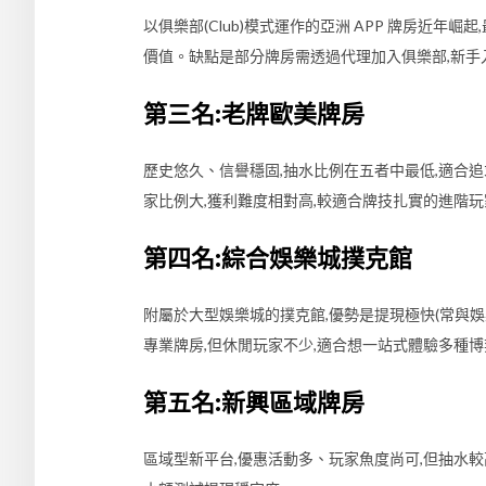
以俱樂部(Club)模式運作的亞洲 APP 牌房近年崛起
價值。缺點是部分牌房需透過代理加入俱樂部,新手
第三名:老牌歐美牌房
歷史悠久、信譽穩固,抽水比例在五者中最低,適合
家比例大,獲利難度相對高,較適合牌技扎實的進階玩
第四名:綜合娛樂城撲克館
附屬於大型娛樂城的撲克館,優勢是提現極快(常與
專業牌房,但休閒玩家不少,適合想一站式體驗多種
第五名:新興區域牌房
區域型新平台,優惠活動多、玩家魚度尚可,但抽水