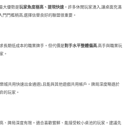
,最大優勢是
玩家魚度極高、提現快速
。許多休閒玩家湧入,讓桌面充滿
入門門檻稍高,選擇信譽良好的聯盟很重要。
追求長期低成本的職業牌手。但代價是
對手水平整體偏高
,高手與職業玩
家。
娛樂城共用快速出金通道),且能與其他遊戲共用帳戶。牌局深度略遜於
博弈的玩家。
較高、牌局深度有限。適合喜歡嘗鮮、能接受較小桌池的玩家。建議先