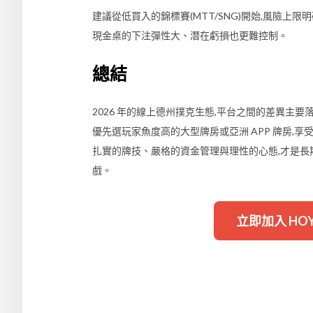
建議從低買入的錦標賽(MTT/SNG)開始,風險上
現金桌的下注彈性大、潛在虧損也更難控制。
總結
2026 年的線上德州撲克生態,平台之間的差異
優先選玩家魚度高的大型牌房或亞洲 APP 牌房,
扎實的牌技、嚴格的資金管理與理性的心態,才是長
戲。
立即加入 HO