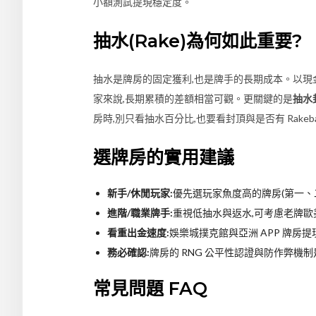
小額測試提現穩定度。
抽水(Rake)為何如此重要?
抽水是牌房的固定獲利,也是牌手的長期成本。以現金桌
家來說,長期累積的差額相當可觀。更關鍵的是
抽水封
房時,別只看抽水百分比,也要看封頂與是否有 Rakeba
選牌房的實用建議
新手/休閒玩家:
優先選玩家魚度高的牌房(第一、
進階/職業牌手:
重視低抽水與返水,可考慮老牌歐
看重出金速度:
娛樂城撲克館與亞洲 APP 牌房
務必確認:
牌房的 RNG 公平性認證與防作弊機
常見問題 FAQ