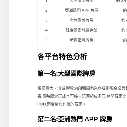
1
大型國際牌房
約 5%
2
亞洲熱門 APP 牌房
約
3
老牌歐美牌房
約 
4
綜合娛樂城撲克館
約 
5
新興區域牌房
約
各平台特色分析
第一名:大型國際牌房
規模最大、流量最穩定的國際牌房,各級別現金桌與
善,長時間遊玩成本可控。玩家組成多元,休閒玩家
HUD,適合量化作戰的玩家。
第二名:亞洲熱門 APP 牌房