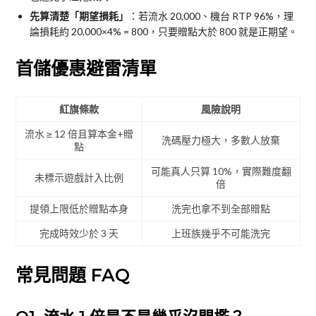
先算清楚「期望損耗」
：若流水 20,000、機台 RTP 96%，理
論損耗約 20,000×4% = 800，只要贈點大於 800 就是正期望。
首儲優惠避雷清單
紅旗條款
風險說明
流水 ≥ 12 倍且算本金+贈
洗碼壓力極大，多數人放棄
點
可能真人只算 10%，實際難度翻
未標示遊戲計入比例
倍
提領上限低於贈點本身
洗完也拿不到全部贈點
完成時效少於 3 天
上班族幾乎不可能洗完
常見問題 FAQ