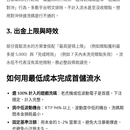
對沖」行為，多數平台明文排除，不計入流水甚至沒收贈點。想
用對沖快速洗碼是行不通的。
3. 出金上限與時效
部分寬鬆流水的方案會搭配「最高提領上限」（例如贈點獲利最
多提 5,000）與「完成時效」（例如 7 天內未洗完贈點失效）。流
水低不代表沒有其他限制，務必整段條款讀完。
如何用最低成本完成首儲流水
選 100% 計入的遊戲洗碼
：老虎機或低波動電子是首選，下注
穩定、計入完整。
挑中低波動機台
：RTP 96% 以上、波動度中低的機台，洗碼期
間本金損耗最小。
固定基準注額
：用本金的 1–2% 當單注，避免大注暴衝爆倉、
也避免小注拖太久。