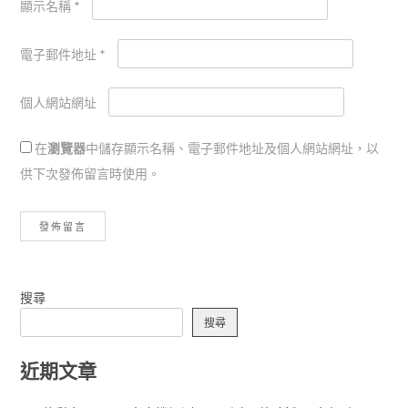
顯示名稱
*
電子郵件地址
*
個人網站網址
在
瀏覽器
中儲存顯示名稱、電子郵件地址及個人網站網址，以
供下次發佈留言時使用。
搜尋
搜尋
近期文章