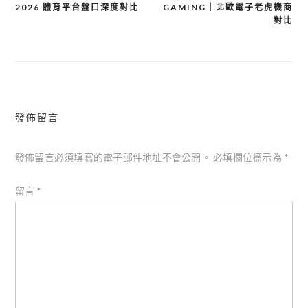
2026 體育平台盤口深度對比
GAMING｜北歐電子老虎機商
章
對比
導
覽
發佈留言
發佈留言必須填寫的電子郵件地址不會公開。
必填欄位標示為
*
留言
*