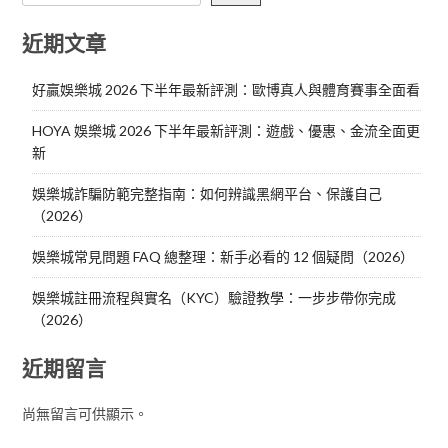
近期文章
好贏娛樂城 2026 下半年最新評測：歐博真人與體育賽事全面看
HOYA 娛樂城 2026 下半年最新評測：遊戲、優惠、金流全面更
新
娛樂城詐騙防範完整指南：如何辨識黑網平台、保護自己
（2026）
娛樂城常見問題 FAQ 總整理：新手必看的 12 個疑問（2026）
娛樂城註冊流程與實名（KYC）驗證教學：一步步帶你完成
（2026）
近期留言
尚無留言可供顯示。