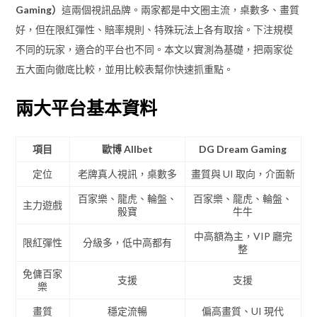
Gaming）
這兩個視訊品牌。兩家都是中文圈主流，桌數多、畫質
好，但在限紅彈性、賠率規則、特殊玩法上各有取捨。下注規模
不同的玩家，適合的平台也不同。本文以實測為基礎，把兩家從
五大面向徹底比較，並用比較表幫你快速抓重點。
兩大平台基本資料
項目
歐博 Allbet
DG Dream Gaming
定位
老牌真人視訊，桌數多
畫質與 UI 取向，介面新
百家樂、龍虎、輪盤、
百家樂、龍虎、輪盤、
主力遊戲
骰寶
牛牛
中高額為主，VIP 廳完
限紅彈性
分級多，低中高都有
整
免傭百家
支援
支援
樂
畫質
穩定流暢
偏高畫質、UI 現代