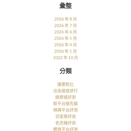
彙整
2026 年 8 月
2026 年 7 月
2026 年 6 月
2026 年 5 月
2026 年 4 月
2026 年 1 月
2022 年 10 月
分類
優惠對比
出金速度排行
娛樂城評測
新平台搶先報
棋牌平台評測
百家樂評測
老虎機評測
體育平台評測