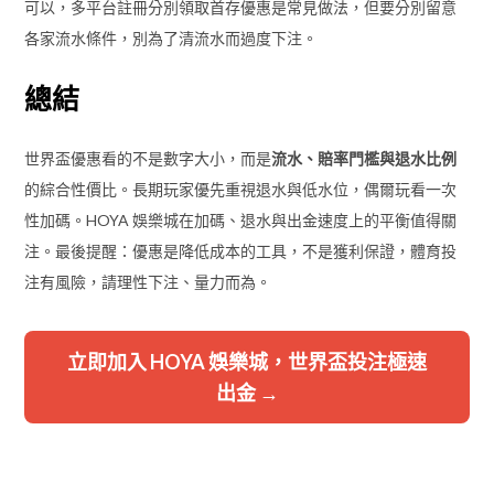
可以，多平台註冊分別領取首存優惠是常見做法，但要分別留意
各家流水條件，別為了清流水而過度下注。
總結
世界盃優惠看的不是數字大小，而是
流水、賠率門檻與退水比例
的綜合性價比。長期玩家優先重視退水與低水位，偶爾玩看一次
性加碼。HOYA 娛樂城在加碼、退水與出金速度上的平衡值得關
注。最後提醒：優惠是降低成本的工具，不是獲利保證，體育投
注有風險，請理性下注、量力而為。
立即加入 HOYA 娛樂城，世界盃投注極速
出金 →