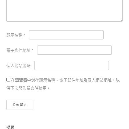
顯示名稱
*
電子郵件地址
*
個人網站網址
在
瀏覽器
中儲存顯示名稱、電子郵件地址及個人網站網址，以
供下次發佈留言時使用。
搜尋