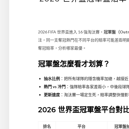
2026 FIFA 世界盃進入 16 強淘汰賽，
冠軍盤（Outri
注，同一支奪冠熱門在不同平台的賠率可能差距明
奪冠賠率，分析哪家最優。
冠軍盤怎麼看才划算？
抽水比例
：把所有球隊的隱含機率加總，越接近 
熱門 vs 冷門
：強隊賠率各家差距小，中後段球
更新速度
：淘汰賽一場定生死，賠率調整快慢影
2026 世界盃冠軍盤平台對比 
排名
平台
冠軍盤