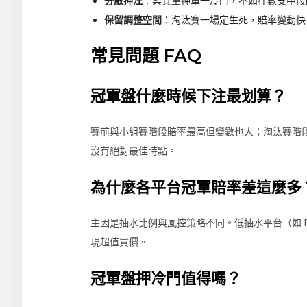
分散押注
：與其重押單一冷門，不如在數支中段
保留調整空間
：淘汰賽一場定生死，賠率變動快
常見問題 FAQ
冠軍盤什麼時候下注最划算？
賽前與小組賽階段賠率最高但變數也大；淘汰賽階
沒有絕對最佳時點。
為什麼各平台冠軍賠率差這麼多
主因是抽水比例與風控策略不同。低抽水平台（如 P
現超值買價。
冠軍盤押冷門值得嗎？