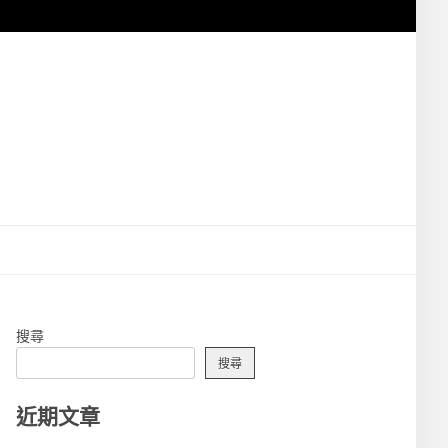
搜尋
搜尋
近期文章