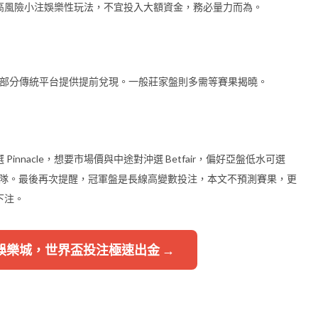
高風險小注娛樂性玩法，不宜投入大額資金，務必量力而為。
止損；部分傳統平台提供提前兌現。一般莊家盤則多需等賽果揭曉。
innacle，想要市場價與中途對沖選 Betfair，偏好亞盤低水可選
中後段球隊。最後再次提醒，冠軍盤是長線高變數投注，本文不預測賽果，更
下注。
A 娛樂城，世界盃投注極速出金 →