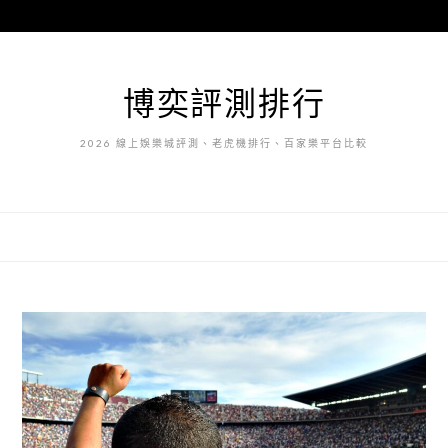
跳
至
主
要
博奕評測排行
內
容
2026 線上娛樂城評測、老虎機排行、百家樂平台比較