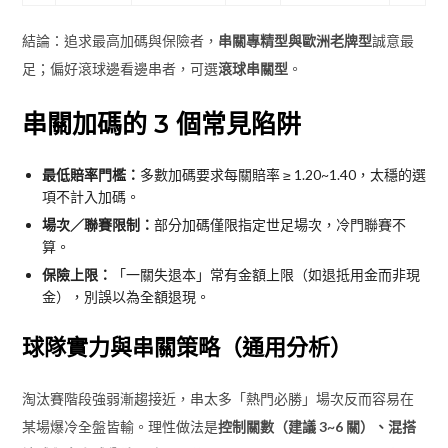
結論：追求最高加碼與保險者，
串關專精型與歐洲老牌型
誠意最
足；偏好滾球邊看邊串者，可選
滾球串關型
。
串關加碼的 3 個常見陷阱
最低賠率門檻：
多數加碼要求每關賠率 ≥ 1.20~1.40，太穩的選
項不計入加碼。
場次／聯賽限制：
部分加碼僅限指定世足場次，冷門聯賽不
算。
保險上限：
「一關失退本」常有金額上限（如退抵用金而非現
金），別誤以為全額退現。
球隊實力與串關策略（通用分析）
淘汰賽階段強弱漸趨接近，串太多「熱門必勝」場次反而容易在
某場爆冷全盤皆輸。理性做法是
控制關數（建議 3~6 關）、混搭