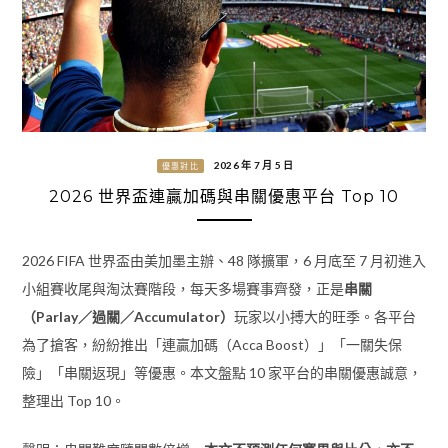
2026 年 7 月 5 日
優惠對比
2026 世界盃連贏加碼與串關優惠平台 Top 10
2026 FIFA 世界盃由美加墨主辦、48 隊擴軍，6 月底至 7 月初進入
小組賽收尾與淘汰賽階段，每天多場賽事齊發，正是
串關
（Parlay／過關／Accumulator）
玩家以小搏大的旺季。各平台
為了搶客，紛紛推出「連贏加碼（Acca Boost）」「一關失保
險」「串關返現」等優惠。本文盤點 10 家平台的串關優惠誠意，
整理出 Top 10。