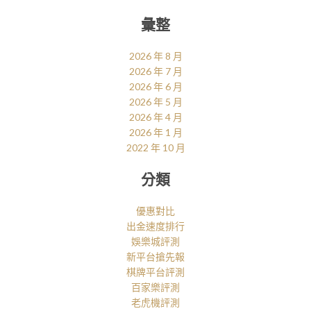
彙整
2026 年 8 月
2026 年 7 月
2026 年 6 月
2026 年 5 月
2026 年 4 月
2026 年 1 月
2022 年 10 月
分類
優惠對比
出金速度排行
娛樂城評測
新平台搶先報
棋牌平台評測
百家樂評測
老虎機評測