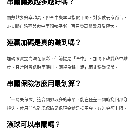
串關關數越多越好嗎？
關數越多賠率越高，但全中機率呈指數下降。對多數玩家而言，
3~6 關在賠率與命中率間較平衡，盲目疊高關數風險極大。
連贏加碼是真的賺到嗎？
加碼確實提高潛在派彩，但前提是「全中」。加碼不改變命中難
度，且常附最低賠率限制，應視為錦上添花而非穩賺保證。
串關保險怎麼用最划算？
「一關失保險」適合關數較多的串單，能在僅差一關時挽回部分
損失。使用前先確認保險是退現金還是抵用金、有無金額上限。
滾球可以串關嗎？