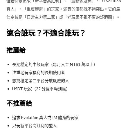
但若你是追求「新平台高紅利」、「最新遊戲商」、「Evolution
真人」、「重度體育」的玩家，滿貫的優勢就不夠突出。它的最
佳定位是「日常主力第二家」或「老玩家不離不棄的舒適圈」。
適合誰玩？不適合誰玩？
推薦給
長期穩定的中頻玩家（每月入金 NT$1 萬以上）
注重老玩家福利的長期使用者
想找穩定第二平台分散風險的人
USDT 玩家（22 分鐘平均到帳）
不推薦給
追求 Evolution 真人或 IM 體育的玩家
只玩新平台高紅利的獵人