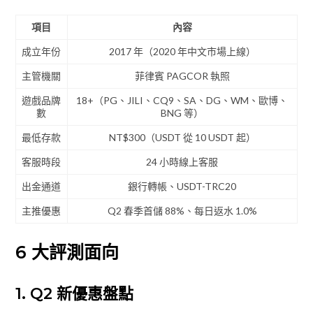
項目
內容
成立年份
2017 年（2020 年中文市場上線）
主管機關
菲律賓 PAGCOR 執照
遊戲品牌
18+（PG、JILI、CQ9、SA、DG、WM、歐博、
數
BNG 等）
最低存款
NT$300（USDT 從 10 USDT 起）
客服時段
24 小時線上客服
出金通道
銀行轉帳、USDT-TRC20
主推優惠
Q2 春季首儲 88%、每日返水 1.0%
6 大評測面向
1. Q2 新優惠盤點