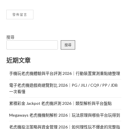
搜尋
搜尋
近期文章
手機玩老虎機體驗與平台評測 2026｜行動裝置實測重點總整理
電子老虎機遊戲商總覽對比 2026｜PG / JILI / CQ9 / PP / JDB
一次看懂
累積彩金 Jackpot 老虎機評測 2026｜類型解析與平台盤點
Megaways 老虎機機制解析 2026｜玩法原理與哪些平台玩得到
老虎機投注策略與資金管理 2026｜如何理性玩不爆倉的完整指