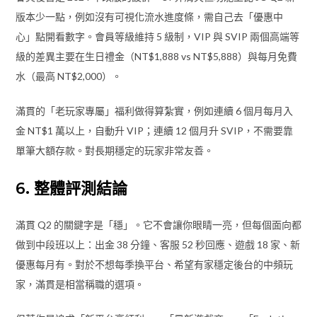
版本少一點，例如沒有可視化流水進度條，需自己去「優惠中
心」點開看數字。會員等級維持 5 級制，VIP 與 SVIP 兩個高端等
級的差異主要在生日禮金（NT$1,888 vs NT$5,888）與每月免費
水（最高 NT$2,000）。
滿貫的「老玩家專屬」福利做得算紮實，例如連續 6 個月每月入
金 NT$1 萬以上，自動升 VIP；連續 12 個月升 SVIP，不需要靠
單筆大額存款。對長期穩定的玩家非常友善。
6. 整體評測結論
滿貫 Q2 的關鍵字是「穩」。它不會讓你眼睛一亮，但每個面向都
做到中段班以上：出金 38 分鐘、客服 52 秒回應、遊戲 18 家、新
優惠每月有。對於不想每季換平台、希望有家穩定後台的中頻玩
家，滿貫是相當稱職的選項。