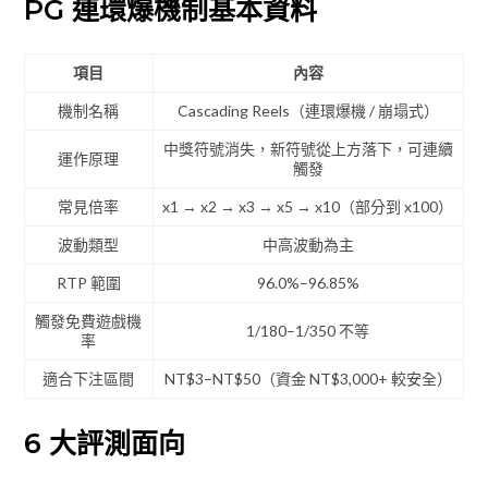
PG 連環爆機制基本資料
項目
內容
機制名稱
Cascading Reels（連環爆機 / 崩塌式）
中獎符號消失，新符號從上方落下，可連續
運作原理
觸發
常見倍率
x1 → x2 → x3 → x5 → x10（部分到 x100）
波動類型
中高波動為主
RTP 範圍
96.0%–96.85%
觸發免費遊戲機
1/180–1/350 不等
率
適合下注區間
NT$3–NT$50（資金 NT$3,000+ 較安全）
6 大評測面向