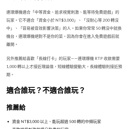
連環爆機適合「中等資金、追求視覺刺激、能等待免費遊戲」的
玩家。它不適合「資金小於 NT$3,000」、「沒耐心等 200 轉沒
中」、「容易被音效影響決策」的人。如果你常常 50 轉沒中就換
機台，連環爆機絕對不是你的菜，因為你會在進入免費遊戲前就
離開。
另外推薦給喜歡「長線打卡」的玩家——連環爆機 RTP 收斂需要
1,000 轉以上才接近理論值，短線體驗變動大，長線體驗則接近預
期。
適合誰玩？不適合誰玩？
推薦給
資金 NT$3,000 以上、能玩超過 500 轉的中頻玩家