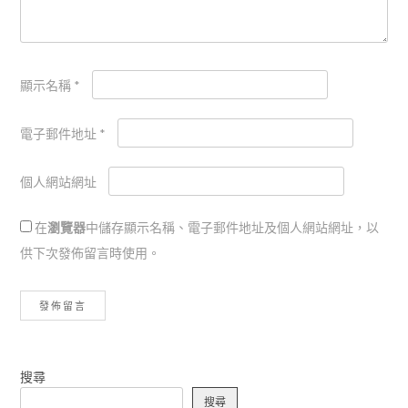
顯示名稱
*
電子郵件地址
*
個人網站網址
在
瀏覽器
中儲存顯示名稱、電子郵件地址及個人網站網址，以
供下次發佈留言時使用。
搜尋
搜尋