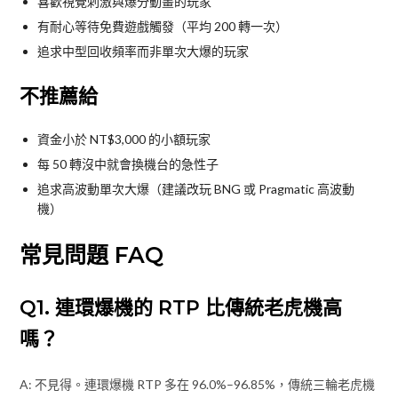
喜歡視覺刺激與爆分動畫的玩家
有耐心等待免費遊戲觸發（平均 200 轉一次）
追求中型回收頻率而非單次大爆的玩家
不推薦給
資金小於 NT$3,000 的小額玩家
每 50 轉沒中就會換機台的急性子
追求高波動單次大爆（建議改玩 BNG 或 Pragmatic 高波動
機）
常見問題 FAQ
Q1. 連環爆機的 RTP 比傳統老虎機高
嗎？
A: 不見得。連環爆機 RTP 多在 96.0%–96.85%，傳統三輪老虎機