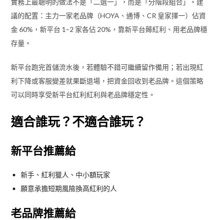
實務上最聰明的做法不是「二選一」，而是「分階段組合」。建
議的配置：主力一家老品牌（HOYA、通博、CR 皇家擇一）佔資
金 60%，新平台 1–2 家各佔 20%，靠新平台薅紅利、用老品牌穩
存量。
新平台跑完首儲流水後，若體驗不錯可繼續留作備用；若出現紅
利下降或客服變差就果斷退場，把資金回收到老品牌。這個策略
可以同時享受新平台紅利紅利與老品牌穩定性。
適合誰玩？不適合誰玩？
新平台推薦給
新手、紅利獵人、中小額玩家
願意承擔短期風險換高紅利的人
老品牌推薦給