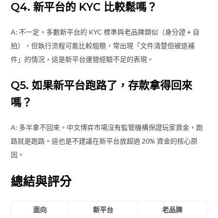
Q4. 新平台的 KYC 比較鬆嗎？
A: 不一定。多數新平台的 KYC 標準與老品牌類似（身分證 + 自
拍），但執行流程可能比較粗糙，常出現「文件清楚但被退補
件」的情況，這是新平台運營經驗不足的表現。
Q5. 如果新平台跑路了，存款拿得回來
嗎？
A: 多半拿不回來。中文博弈市場沒有監管機構保證玩家資金，跑
路就是跑路。這也是不建議在新平台放超過 20% 資金的核心原
因。
總結與評分
面向
新平台
老品牌