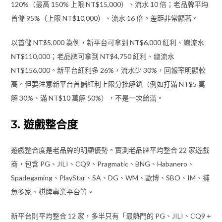
120%（最高 150% 上限 NT$15,000）、流水 10 倍；老品牌平均
首儲 95%（上限 NT$10,000）、流水 16 倍。差距非常顯著。
以首儲 NT$5,000 為例，新平台可拿到 NT$6,000 紅利、總流水
NT$110,000；老品牌可拿到 NT$4,750 紅利、總流水
NT$156,000。新平台紅利多 26%，流水少 30%，回報率明顯較
高。但要注意新平台首儲紅利上限分批解鎖（例如打滿 NT$5 萬
解 30%、滿 NT$10 萬解 50%），不是一次給滿。
3. 遊戲整合度
遊戲整合度是老品牌的明顯優勢。實測老品牌平均整合 22 家遊戲
商，包含 PG、JILI、CQ9、Pragmatic、BNG、Habanero、
Spadegaming、PlayStar、SA、DG、WM、歐博、SBO、IM、捕
魚多家、棋牌專業平台等。
新平台則平均整合 12 家，多半只有「最熱門的 PG、JILI、CQ9 +