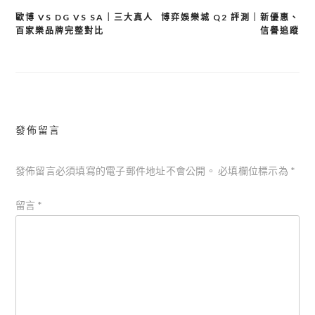
歐博 VS DG VS SA｜三大真人
博弈娛樂城 Q2 評測｜新優惠、
文
百家樂品牌完整對比
信譽追蹤
章
導
覽
發佈留言
發佈留言必須填寫的電子郵件地址不會公開。
必填欄位標示為
*
留言
*