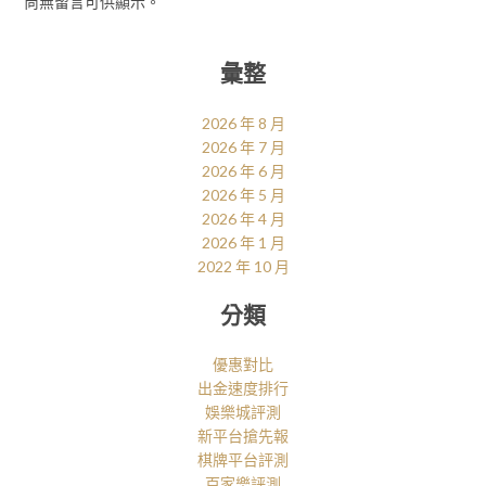
尚無留言可供顯示。
彙整
2026 年 8 月
2026 年 7 月
2026 年 6 月
2026 年 5 月
2026 年 4 月
2026 年 1 月
2022 年 10 月
分類
優惠對比
出金速度排行
娛樂城評測
新平台搶先報
棋牌平台評測
百家樂評測