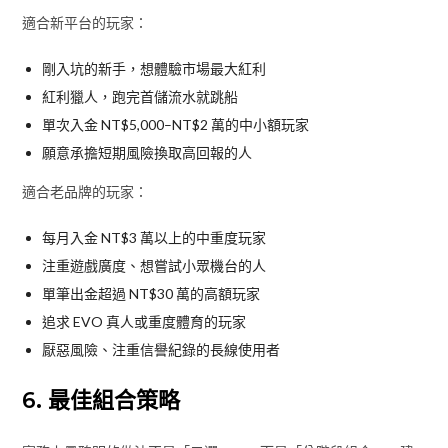
適合新平台的玩家：
剛入坑的新手，想體驗市場最大紅利
紅利獵人，跑完首儲流水就跳船
單次入金 NT$5,000–NT$2 萬的中小額玩家
願意承擔短期風險換取高回報的人
適合老品牌的玩家：
每月入金 NT$3 萬以上的中重度玩家
注重遊戲廣度、想嘗試小眾機台的人
單筆出金超過 NT$30 萬的高額玩家
追求 EVO 真人或重度體育的玩家
厭惡風險、注重信譽紀錄的長線使用者
6. 最佳組合策略