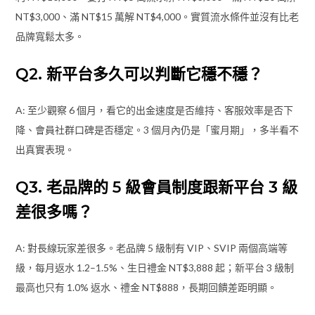
NT$3,000、滿 NT$15 萬解 NT$4,000。實質流水條件並沒有比老
品牌寬鬆太多。
Q2. 新平台多久可以判斷它穩不穩？
A: 至少觀察 6 個月，看它的出金速度是否維持、客服效率是否下
降、會員社群口碑是否穩定。3 個月內仍是「蜜月期」，多半看不
出真實表現。
Q3. 老品牌的 5 級會員制度跟新平台 3 級
差很多嗎？
A: 對長線玩家差很多。老品牌 5 級制有 VIP、SVIP 兩個高端等
級，每月返水 1.2–1.5%、生日禮金 NT$3,888 起；新平台 3 級制
最高也只有 1.0% 返水、禮金 NT$888，長期回饋差距明顯。