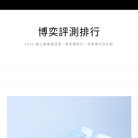
跳
至
主
要
博奕評測排行
內
容
2026 線上娛樂城評測、老虎機排行、百家樂平台比較