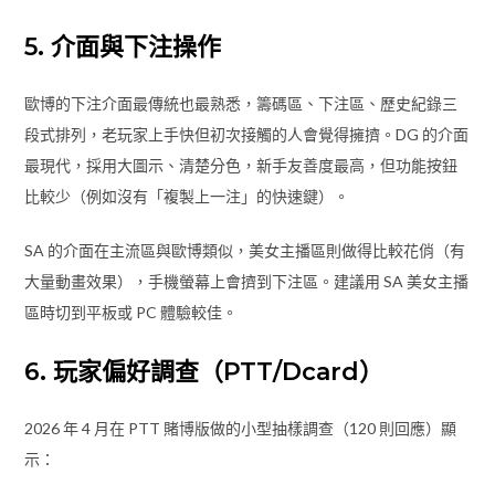
5. 介面與下注操作
歐博的下注介面最傳統也最熟悉，籌碼區、下注區、歷史紀錄三
段式排列，老玩家上手快但初次接觸的人會覺得擁擠。DG 的介面
最現代，採用大圖示、清楚分色，新手友善度最高，但功能按鈕
比較少（例如沒有「複製上一注」的快速鍵）。
SA 的介面在主流區與歐博類似，美女主播區則做得比較花俏（有
大量動畫效果），手機螢幕上會擠到下注區。建議用 SA 美女主播
區時切到平板或 PC 體驗較佳。
6. 玩家偏好調查（PTT/Dcard）
2026 年 4 月在 PTT 賭博版做的小型抽樣調查（120 則回應）顯
示：