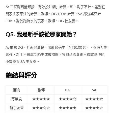
A: 三家洗碼量都按「有效投注額」計算，和、對子不計。差別在
閒家庄家平注的計算：歐博、DG 100% 計算，SA 部分桌只計
50%。對於跑流水的玩家，歐博、DG 較友善。
Q5. 我是新手該從哪家開始？
A: 推薦 DG。介面最清楚、限紅最適中（NT$100 起）、荷官互動
感強，新手不會感到陌生或被擠壓。等熟悉節奏後再嘗試歐博的
小額桌與 SA 美女桌。
總結與評分
面向
歐博
DG
SA
專業度
★★★★★
★★★★☆
★★★★☆
新手友善
★★★☆☆
★★★★★
★★★★☆