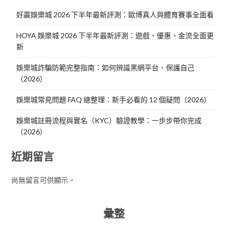
好贏娛樂城 2026 下半年最新評測：歐博真人與體育賽事全面看
HOYA 娛樂城 2026 下半年最新評測：遊戲、優惠、金流全面更
新
娛樂城詐騙防範完整指南：如何辨識黑網平台、保護自己
（2026）
娛樂城常見問題 FAQ 總整理：新手必看的 12 個疑問（2026）
娛樂城註冊流程與實名（KYC）驗證教學：一步步帶你完成
（2026）
近期留言
尚無留言可供顯示。
彙整