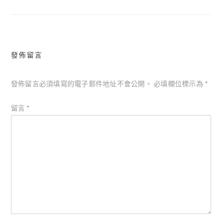
導
覽
發佈留言
發佈留言必須填寫的電子郵件地址不會公開。
必填欄位標示為
*
留言
*