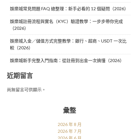
娛樂城常見問題 FAQ 總整理：新手必看的 12 個疑問（2026）
娛樂城註冊流程與實名（KYC）驗證教學：一步步帶你完成
（2026）
娛樂城入金／儲值方式完整教學：銀行、超商、USDT 一次比
較（2026）
娛樂城新手完整入門指南：從註冊到出金一次搞懂（2026）
近期留言
尚無留言可供顯示。
彙整
2026 年 8 月
2026 年 7 月
2026 年 6 月