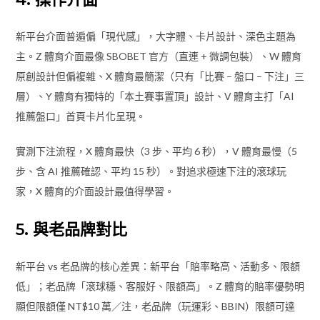
新平台介面普遍偏「現代感」，大字體、卡片設計、深色主題為
主。Z 體育介面最像 SBOBET 官方（直連 + 微調包裝）、W 體育
原創設計但偏複雜、X 體育最簡潔（只有「比賽 – 盤口 – 下注」三
層）、Y 體育有獨特的「本土賽事置頂」設計、V 體育主打「AI
推薦盤口」首頁卡片化呈現。
實測下注流程，X 體育最快（3 步、平均 6 秒），V 體育最慢（5
步、含 AI 推薦確認、平均 15 秒）。對追求極速下注的滾球玩
家，X 體育的介面設計最值得學習。
5. 與老品牌對比
新平台 vs 老品牌的核心差異：新平台「賠率略高、活動多、限額
低」；老品牌「滾球穩、客服好、限額高」。Z 體育的賠率優勢明
顯但限額僅 NT$10 萬／注，老品牌（玩運彩、BBIN）限額可達