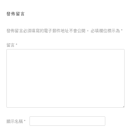
發佈留言
發佈留言必須填寫的電子郵件地址不會公開。
必填欄位標示為
*
留言
*
顯示名稱
*