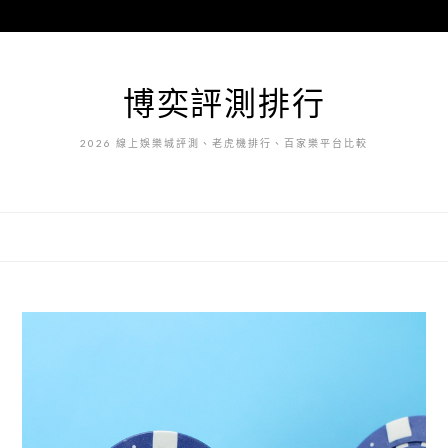
跳
至
主
要
博奕評測排行
內
容
2026 線上娛樂城評測、老虎機排行、百家樂平台比較