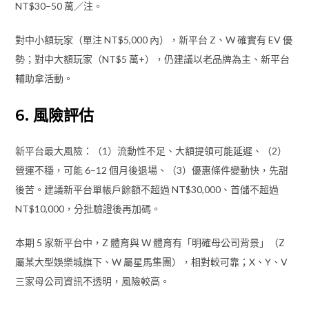
NT$30–50 萬／注。
對中小額玩家（單注 NT$5,000 內），新平台 Z、W 確實有 EV 優
勢；對中大額玩家（NT$5 萬+），仍建議以老品牌為主、新平台
輔助拿活動。
6. 風險評估
新平台最大風險：（1）流動性不足、大額提領可能延遲、（2）
營運不穩，可能 6–12 個月後退場、（3）優惠條件變動快，先甜
後苦。建議新平台單帳戶餘額不超過 NT$30,000、首儲不超過
NT$10,000，分批驗證後再加碼。
本期 5 家新平台中，Z 體育與 W 體育有「明確母公司背景」（Z
屬某大型娛樂城旗下、W 屬星馬集團），相對較可靠；X、Y、V
三家母公司資訊不透明，風險較高。