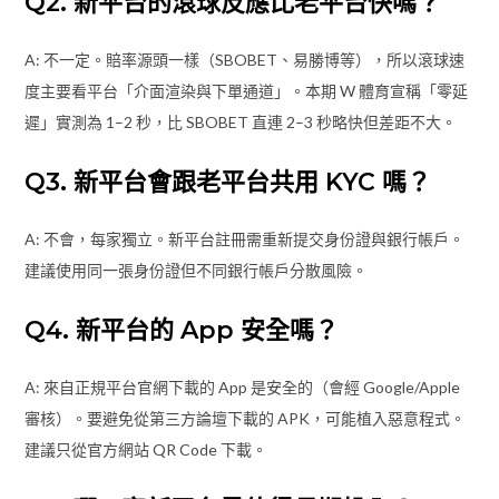
Q2. 新平台的滾球反應比老平台快嗎？
A: 不一定。賠率源頭一樣（SBOBET、易勝博等），所以滾球速
度主要看平台「介面渲染與下單通道」。本期 W 體育宣稱「零延
遲」實測為 1–2 秒，比 SBOBET 直連 2–3 秒略快但差距不大。
Q3. 新平台會跟老平台共用 KYC 嗎？
A: 不會，每家獨立。新平台註冊需重新提交身份證與銀行帳戶。
建議使用同一張身份證但不同銀行帳戶分散風險。
Q4. 新平台的 App 安全嗎？
A: 來自正規平台官網下載的 App 是安全的（會經 Google/Apple
審核）。要避免從第三方論壇下載的 APK，可能植入惡意程式。
建議只從官方網站 QR Code 下載。