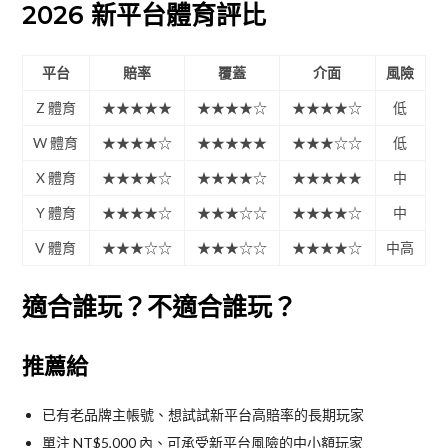
2026 新平台體育評比
平台
賠率
覆蓋
介面
風險
Z 體育
★★★★★
★★★★☆
★★★★☆
低
W 體育
★★★★☆
★★★★★
★★★☆☆
低
X 體育
★★★★☆
★★★★☆
★★★★★
中
Y 體育
★★★★☆
★★★☆☆
★★★★☆
中
V 體育
★★★☆☆
★★★☆☆
★★★★☆
中高
適合誰玩？不適合誰玩？
推薦給
已有老品牌主帳號、想試試新平台高賠率的長期玩家
單注 NT$5,000 內、可承受新平台風險的中小額玩家