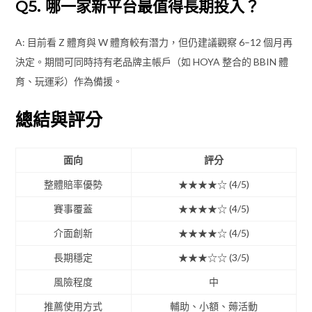
Q5. 哪一家新平台最值得長期投入？
A: 目前看 Z 體育與 W 體育較有潛力，但仍建議觀察 6–12 個月再
決定。期間可同時持有老品牌主帳戶（如 HOYA 整合的 BBIN 體
育、玩運彩）作為備援。
總結與評分
面向
評分
整體賠率優勢
★★★★☆ (4/5)
賽事覆蓋
★★★★☆ (4/5)
介面創新
★★★★☆ (4/5)
長期穩定
★★★☆☆ (3/5)
風險程度
中
推薦使用方式
輔助、小額、薅活動