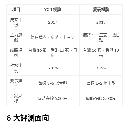
項目
YGR 棋牌
愛玩棋牌
成立年
2017
2019
份
主力遊
麻將、十三支、撿紅
德州撲克、麻將、十三支
戲
點
麻將規
台灣 16 張、香港 13 張、日
台灣 16 張、香港 13
則
麻
張
抽水比
5–8%
3–6%
例
賽事頻
每週 3–5 場大型
每週 1–2 場中型
率
玩家規
同時在線 5,000+
同時在線 3,000+
模
6 大評測面向