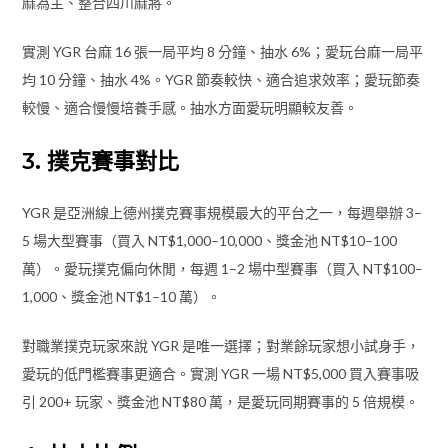
麻為主、整合四川麻將。
實測 YGR 台麻 16 張一局平均 8 分鐘、抽水 6%；愛玩台麻一局平
均 10 分鐘、抽水 4%。YGR 節奏較快、適合追求效率；愛玩節奏
較慢、適合慢慢培養手感。抽水方面愛玩明顯較友善。
3. 撲克賽事對比
YGR 是亞洲線上德州撲克賽事規模最大的平台之一，每週舉辦 3–
5 場大型賽事（買入 NT$1,000–10,000、獎金池 NT$10–100
萬）。愛玩撲克偏向休閒，每週 1–2 場中型賽事（買入 NT$100–
1,000、獎金池 NT$1–10 萬）。
對職業撲克玩家來說 YGR 是唯一選擇；對業餘玩家想小試身手，
愛玩的低門檻賽事更適合。實測 YGR 一場 NT$5,000 買入賽事吸
引 200+ 玩家、獎金池 NT$80 萬，是愛玩同期賽事的 5 倍規模。