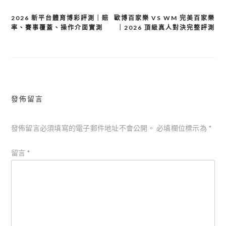
2026 新平台體育博彩評測｜賠
歐博百家樂 VS WM 完美百家樂
文
率、賽事覆蓋、操作介面實測
｜2026 頂級真人對決完整評測
章
導
覽
發佈留言
發佈留言必須填寫的電子郵件地址不會公開。
必填欄位標示為
*
留言
*