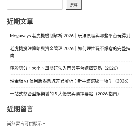
搜尋
近期文章
Megaways 老虎機機制解析 2026｜玩法原理與哪些平台玩得到
老虎機投注策略與資金管理 2026｜如何理性玩不爆倉的完整指
南
運彩讓分、大小、單雙玩法入門與平台選擇要點（2026）
現金版 vs 信用版娛樂城差異解析：新手該選哪一種？（2026）
一站式整合型娛樂城的 5 大優勢與選擇要點（2026 指南）
近期留言
尚無留言可供顯示。