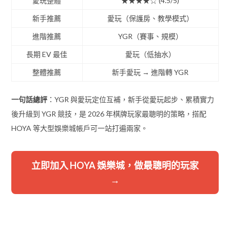
愛玩整體
★★★★☆ (4.5/5)
新手推薦
愛玩（保護房、教學模式）
進階推薦
YGR（賽事、規模）
長期 EV 最佳
愛玩（低抽水）
整體推薦
新手愛玩 → 進階轉 YGR
一句話總評
：YGR 與愛玩定位互補，新手從愛玩起步、累積實力
後升級到 YGR 競技，是 2026 年棋牌玩家最聰明的策略，搭配
HOYA 等大型娛樂城帳戶可一站打遍兩家。
立即加入 HOYA 娛樂城，做最聰明的玩家
→