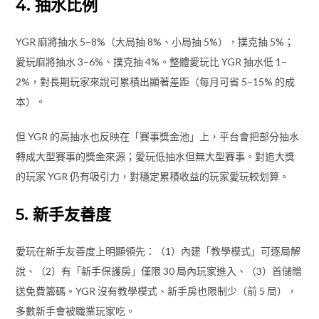
4. 抽水比例
YGR 麻將抽水 5–8%（大局抽 8%、小局抽 5%），撲克抽 5%；
愛玩麻將抽水 3–6%、撲克抽 4%。整體愛玩比 YGR 抽水低 1–
2%，對長期玩家來說可累積出顯著差距（每月可省 5–15% 的成
本）。
但 YGR 的高抽水也反映在「賽事獎金池」上，平台會把部分抽水
轉成大型賽事的獎金來源；愛玩低抽水但無大型賽事。對追大獎
的玩家 YGR 仍有吸引力，對穩定累積收益的玩家愛玩較划算。
5. 新手友善度
愛玩在新手友善度上明顯領先：（1）內建「教學模式」可逐局解
說、（2）有「新手保護房」僅限 30 局內玩家進入、（3）首儲贈
送免費籌碼。YGR 沒有教學模式、新手房也限制少（前 5 局），
多數新手會被職業玩家吃。