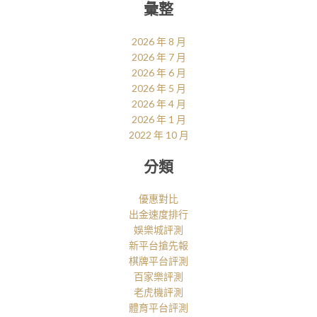
彙整
2026 年 8 月
2026 年 7 月
2026 年 6 月
2026 年 5 月
2026 年 4 月
2026 年 1 月
2022 年 10 月
分類
優惠對比
出金速度排行
娛樂城評測
新平台搶先報
棋牌平台評測
百家樂評測
老虎機評測
體育平台評測