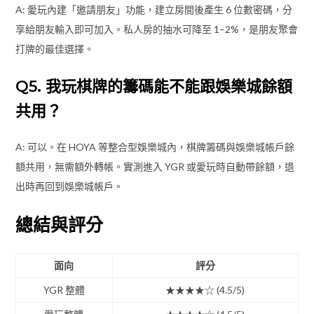
A: 愛玩內建「邀請朋友」功能，建立房間後產生 6 位數密碼，分
享給朋友輸入即可加入。私人房的抽水可降至 1–2%，是朋友聚會
打牌的最佳選擇。
Q5. 我玩棋牌的籌碼能不能跟娛樂城餘額
共用？
A: 可以。在 HOYA 等整合型娛樂城內，棋牌籌碼與娛樂城帳戶餘
額共用，無需額外轉帳。實測進入 YGR 或愛玩時自動帶餘額，退
出時再回到娛樂城帳戶。
總結與評分
面向
評分
YGR 整體
★★★★☆ (4.5/5)