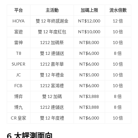
平台
主活動
加碼上限
流水倍數
HOYA
雙 12 年終感謝金
NT$12,000
12 倍
富遊
雙 12 年度紅包
NT$10,000
10 倍
雷神
1212 加碼祭
NT$8,000
10 倍
T8
雙 12 連儲送
NT$6,000
8 倍
SUPER
1212 嘉年華
NT$6,000
10 倍
JC
雙 12 年禮金
NT$5,000
10 倍
FCB
1212 富鴻禮
NT$6,000
10 倍
博弈
雙 12 加碼
NT$3,888
8 倍
博九
1212 連儲送
NT$3,888
8 倍
CR 皇家
雙 12 年度禮
NT$6,000
10 倍
6 大評測面向