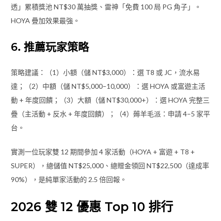
透」累積獎池 NT$30 萬抽獎、雷神「免費 100 局 PG 角子」。
HOYA 疊加效果最強。
6. 推薦玩家策略
策略建議：（1）小額（儲 NT$3,000）：選 T8 或 JC，流水易
達；（2）中額（儲 NT$5,000–10,000）：選 HOYA 或富遊主活
動 + 年度回饋；（3）大額（儲 NT$30,000+）：選 HOYA 完整三
疊（主活動 + 反水 + 年度回饋）；（4）薅羊毛派：申請 4–5 家平
台。
實測一位玩家雙 12 期間參加 4 家活動（HOYA + 富遊 + T8 +
SUPER），總儲值 NT$25,000、總贈金領回 NT$22,500（達成率
90%），是純單家活動的 2.5 倍回報。
2026 雙 12 優惠 Top 10 排行