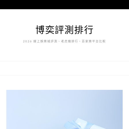
跳
至
主
要
博奕評測排行
內
容
2026 線上娛樂城評測、老虎機排行、百家樂平台比較