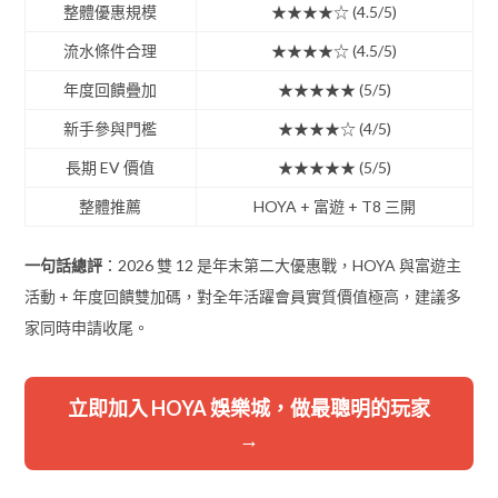
整體優惠規模
★★★★☆ (4.5/5)
流水條件合理
★★★★☆ (4.5/5)
年度回饋疊加
★★★★★ (5/5)
新手參與門檻
★★★★☆ (4/5)
長期 EV 價值
★★★★★ (5/5)
整體推薦
HOYA + 富遊 + T8 三開
一句話總評
：2026 雙 12 是年末第二大優惠戰，HOYA 與富遊主
活動 + 年度回饋雙加碼，對全年活躍會員實質價值極高，建議多
家同時申請收尾。
立即加入 HOYA 娛樂城，做最聰明的玩家
→