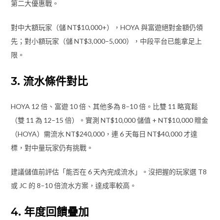
第二大優惠戰。
對中大額玩家（儲 NT$10,000+），HOYA 與富遊絕對金額仍領
先；對小額玩家（儲 NT$3,000–5,000），中段平台已能拿足上
限。
3. 流水條件對比
HOYA 12 倍、富遊 10 倍、其他多為 8–10 倍。比雙 11 略寬鬆
（雙 11 為 12–15 倍）。實測 NT$10,000 儲值 + NT$10,000 贈金
（HOYA）需流水 NT$240,000，連 6 天每日 NT$40,000 才達
標，對中量玩家仍有挑戰。
建議儲值前評估「能否在 6 天內完成流水」。沒把握的玩家選 T8
或 JC 的 8–10 倍流水方案，達成率較高。
4. 年度回饋疊加