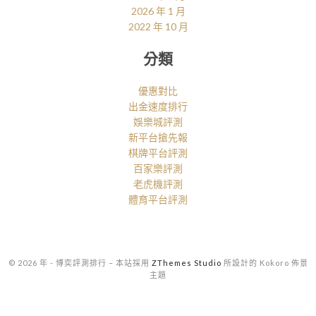
2026 年 1 月
2022 年 10 月
分類
優惠對比
出金速度排行
娛樂城評測
新平台搶先報
棋牌平台評測
百家樂評測
老虎機評測
體育平台評測
© 2026 年 - 博奕評測排行
–
本站採用
ZThemes Studio
所設計的 Kokoro 佈景
主題