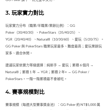
3. 玩家實力對比
玩家實力分布（職業/半職業/業餘比例）：GG
Poker（30/40/30）、PokerStars（35/40/25）、
YGR（20/40/40）、Natural8（10/30/60）、愛玩（5/20/75）。
GG Poker 與 PokerStars 職業玩家最多、難度最高；愛玩業餘玩
家多、適合休閒。
建議玩家依實力等級選擇：純新手 → 愛玩；累積 6 個月 →
Natural8；累積 1 年 → YGR；累積 2 年+ → GG Poker /
PokerStars。一階一階累積最不會被吃。
4. 賽事規模對比
賽事規模（每週大型賽事獎金池）：GG Poker 約 NT$5,000 萬