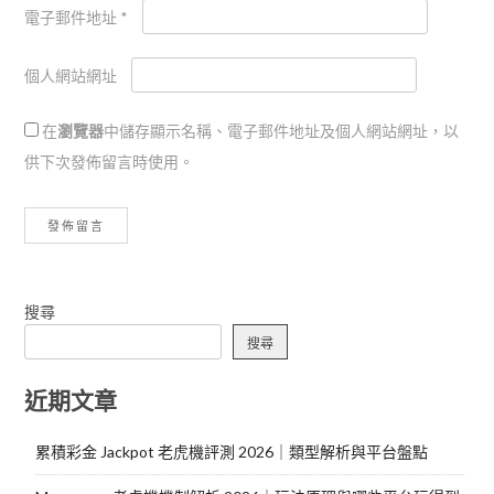
電子郵件地址
*
個人網站網址
在
瀏覽器
中儲存顯示名稱、電子郵件地址及個人網站網址，以
供下次發佈留言時使用。
搜尋
搜尋
近期文章
累積彩金 Jackpot 老虎機評測 2026｜類型解析與平台盤點