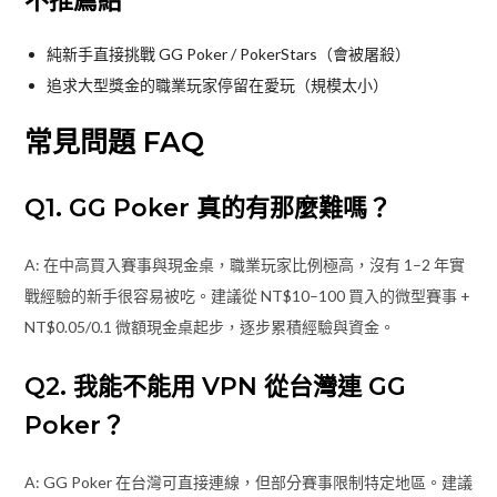
不推薦給
純新手直接挑戰 GG Poker / PokerStars（會被屠殺）
追求大型獎金的職業玩家停留在愛玩（規模太小）
常見問題 FAQ
Q1. GG Poker 真的有那麼難嗎？
A: 在中高買入賽事與現金桌，職業玩家比例極高，沒有 1–2 年實
戰經驗的新手很容易被吃。建議從 NT$10–100 買入的微型賽事 +
NT$0.05/0.1 微額現金桌起步，逐步累積經驗與資金。
Q2. 我能不能用 VPN 從台灣連 GG
Poker？
A: GG Poker 在台灣可直接連線，但部分賽事限制特定地區。建議