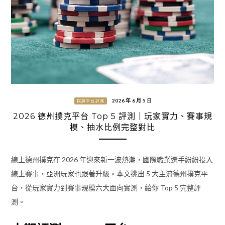
2026 年 6 月 5 日
棋牌平台評測
2026 德州撲克平台 Top 5 評測｜玩家實力、賽事規
模、抽水比例完整對比
線上德州撲克在 2026 年迎來新一波熱潮，國際職業選手紛紛投入
線上賽事，亞洲玩家也跟著升級。本文挑出 5 大主流德州撲克平
台，從玩家實力到賽事規模六大面向實測，給你 Top 5 完整評
測。