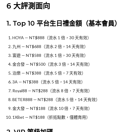
6 大評測面向
1. Top 10 平台生日禮金額（基本會員）
HOYA — NT$888（流水 1 倍，30 天有效）
九州 — NT$688（流水 2 倍，14 天有效）
富遊 — NT$588（流水 1 倍，30 天有效）
金合發 — NT$500（流水 3 倍，14 天有效）
泊樂 — NT$388（流水 5 倍，7 天有效）
3A — NT$388（流水 5 倍，14 天有效）
Royal88 — NT$288（流水 8 倍，7 天有效）
BETER888 — NT$288（流水 5 倍，14 天有效）
金大發 — NT$188（流水 10 倍，7 天有效）
1XBet — NT$188（折抵點數，僅體育用）