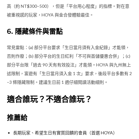
高（約 NT$300–500），但是「平台用心程度」的指標。對在意
被重視感的玩家，HOYA 與金合發體驗最佳。
6. 隱藏條件與雷點
常見雷點：(a) 部分平台要求「生日當月須有入金紀錄」才能領，
否則作廢；(b) 部分平台的生日紅利「不可與首儲優惠合併」；(c)
部分平台限「過去 90 天有有效投注」才能領。HOYA 與九州無上
述限制，富遊有「生日當月須入金 1 次」要求，後段平台多數有 2
–3 條隱藏限制。建議生日前 1 週仔細閱讀活動細則。
適合誰玩？不適合誰玩？
推薦給
長期玩家、希望生日有實質回饋的會員（首選 HOYA）