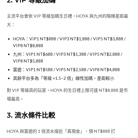
2. VIP 等級加碼
主流平台會依 VIP 等級加碼生日禮，HOYA 與九州的階梯差距最
大：
HOYA：VIP1 NT$888 / VIP3 NT$1,888 / VIP5 NT$3,888 /
VIP8 NT$8,888
九州：VIP1 NT$688 / VIP3 NT$1,388 / VIP5 NT$2,888 /
VIP8 NT$5,888
富遊：VIP1 NT$588 / VIP5 NT$2,588 / VIP8 NT$4,888
其餘平台多為「等級 ×1.5–2 倍」線性加碼，差距較小
對 VIP 等級高的玩家，HOYA 的生日禮上限可達 NT$8,888 是市
場最高。
3. 流水條件比較
HOYA 與富遊的 1 倍流水接近「真現金」，領 NT$888 打