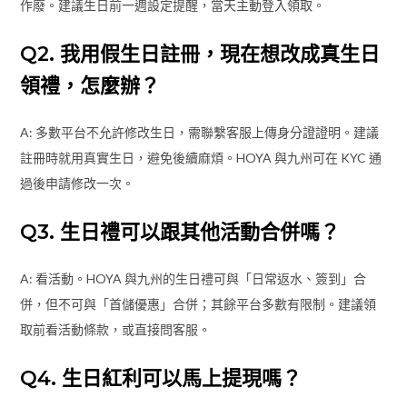
作廢。建議生日前一週設定提醒，當天主動登入領取。
Q2. 我用假生日註冊，現在想改成真生日
領禮，怎麼辦？
A: 多數平台不允許修改生日，需聯繫客服上傳身分證證明。建議
註冊時就用真實生日，避免後續麻煩。HOYA 與九州可在 KYC 通
過後申請修改一次。
Q3. 生日禮可以跟其他活動合併嗎？
A: 看活動。HOYA 與九州的生日禮可與「日常返水、簽到」合
併，但不可與「首儲優惠」合併；其餘平台多數有限制。建議領
取前看活動條款，或直接問客服。
Q4. 生日紅利可以馬上提現嗎？