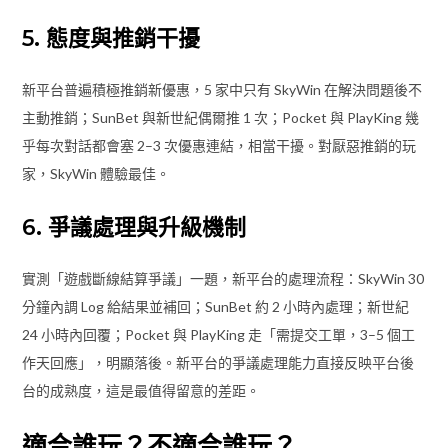
5. 態度與推銷干擾
新平台普遍積極推銷新優惠，5 家中只有 SkyWin 在解決問題後不
主動推銷；SunBet 與新世紀偶爾推 1 次；Pocket 與 PlayKing 幾
乎每次對話都會塞 2–3 次優惠連結，相當干擾。對厭惡推銷的玩
家，SkyWin 體驗最佳。
6. 爭議處理與升級機制
實測「遊戲斷線結算爭議」一題，新平台的處理流程：SkyWin 30
分鐘內調 Log 給結果並補回；SunBet 約 2 小時內處理；新世紀
24 小時內回覆；Pocket 與 PlayKing 走「需提交工單，3–5 個工
作天回應」，明顯落後。新平台的爭議處理能力直接反映平台後
台的成熟度，這是最值得留意的差距。
適合誰玩？不適合誰玩？