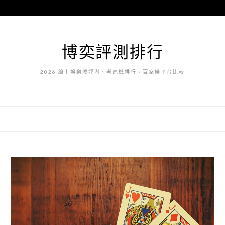
跳
至
主
要
博奕評測排行
內
容
2026 線上娛樂城評測、老虎機排行、百家樂平台比較