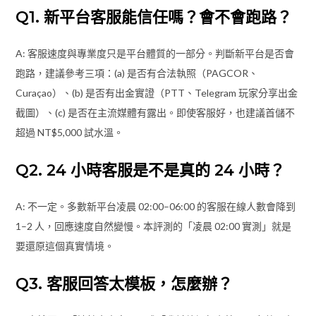
Q1. 新平台客服能信任嗎？會不會跑路？
A: 客服速度與專業度只是平台體質的一部分。判斷新平台是否會
跑路，建議參考三項：(a) 是否有合法執照（PAGCOR、
Curaçao）、(b) 是否有出金實證（PTT、Telegram 玩家分享出金
截圖）、(c) 是否在主流媒體有露出。即使客服好，也建議首儲不
超過 NT$5,000 試水溫。
Q2. 24 小時客服是不是真的 24 小時？
A: 不一定。多數新平台凌晨 02:00–06:00 的客服在線人數會降到
1–2 人，回應速度自然變慢。本評測的「凌晨 02:00 實測」就是
要還原這個真實情境。
Q3. 客服回答太模板，怎麼辦？